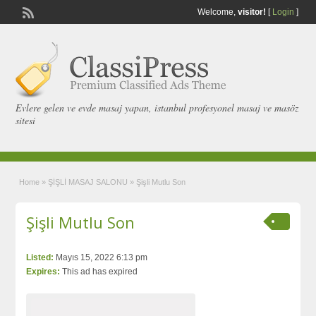
Welcome,
visitor!
[
Login
]
Evlere gelen ve evde masaj yapan, istanbul profesyonel masaj ve masöz
sitesi
Home
»
ŞİŞLİ MASAJ SALONU
»
Şişli Mutlu Son
Şişli Mutlu Son
Listed:
Mayıs 15, 2022 6:13 pm
Expires:
This ad has expired