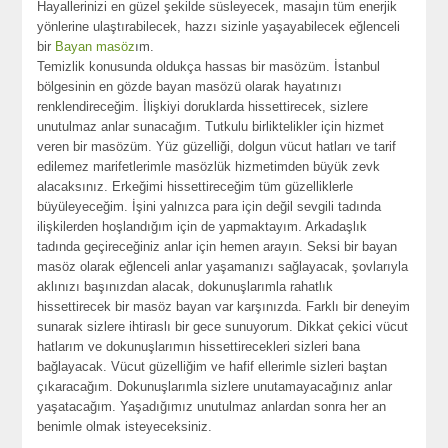
Hayallerinizi en güzel şekilde süsleyecek, masajın tüm enerjik
yönlerine ulaştırabilecek, hazzı sizinle yaşayabilecek eğlenceli
bir
Bayan masöz
ım.
Temizlik konusunda oldukça hassas bir masözüm. İstanbul
bölgesinin en gözde bayan masözü olarak hayatınızı
renklendireceğim. İlişkiyi doruklarda hissettirecek, sizlere
unutulmaz anlar sunacağım. Tutkulu birliktelikler için hizmet
veren bir masözüm. Yüz güzelliği, dolgun vücut hatları ve tarif
edilemez marifetlerimle masözlük hizmetimden büyük zevk
alacaksınız. Erkeğimi hissettireceğim tüm güzelliklerle
büyüleyeceğim. İşini yalnızca para için değil sevgili tadında
ilişkilerden hoşlandığım için de yapmaktayım. Arkadaşlık
tadında geçireceğiniz anlar için hemen arayın. Seksi bir bayan
masöz olarak eğlenceli anlar yaşamanızı sağlayacak, şovlarıyla
aklınızı başınızdan alacak, dokunuşlarımla rahatlık
hissettirecek bir masöz bayan var karşınızda. Farklı bir deneyim
sunarak sizlere ihtiraslı bir gece sunuyorum. Dikkat çekici vücut
hatlarım ve dokunuşlarımın hissettirecekleri sizleri bana
bağlayacak. Vücut güzelliğim ve hafif ellerimle sizleri baştan
çıkaracağım. Dokunuşlarımla sizlere unutamayacağınız anlar
yaşatacağım. Yaşadığımız unutulmaz anlardan sonra her an
benimle olmak isteyeceksiniz.