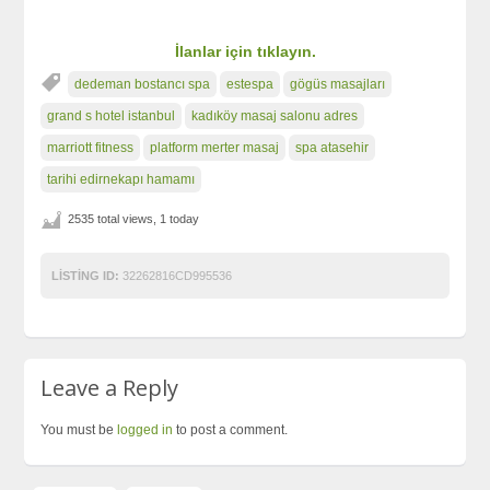
İlanlar için tıklayın.
dedeman bostancı spa
estespa
gögüs masajları
grand s hotel istanbul
kadıköy masaj salonu adres
marriott fitness
platform merter masaj
spa atasehir
tarihi edirnekapı hamamı
2535 total views, 1 today
LISTING ID:
32262816CD995536
Leave a Reply
You must be
logged in
to post a comment.