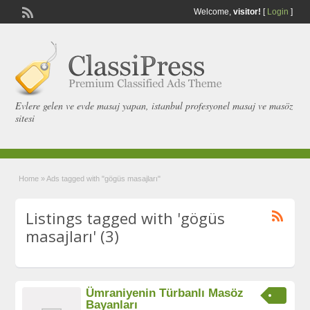
Welcome,
visitor!
[
Login
]
Evlere gelen ve evde masaj yapan, istanbul profesyonel masaj ve masöz
sitesi
Home
»
Ads tagged with "gögüs masajları"
Listings tagged with 'gögüs
masajları' (3)
Ümraniyenin Türbanlı Masöz
Bayanları