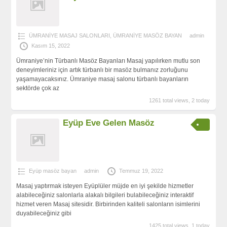
ÜMRANİYE MASAJ SALONLARI
,
ÜMRANİYE MASÖZ BAYAN
admin
Kasım 15, 2022
Ümraniye’nin Türbanlı Masöz Bayanları Masaj yapılırken mutlu son
deneyimleriniz için artık türbanlı bir masöz bulmanız zorluğunu
yaşamayacaksınız. Ümraniye masaj salonu türbanlı bayanların
sektörde çok az
1261 total views, 2 today
Eyüp Eve Gelen Masöz
Eyüp masöz bayan
admin
Temmuz 19, 2022
Masaj yaptırmak isteyen Eyüplüler müjde en iyi şekilde hizmetler
alabileceğiniz salonlarla alakalı bilgileri bulabileceğiniz interaktif
hizmet veren Masaj sitesidir. Birbirinden kaliteli salonların isimlerini
duyabileceğiniz gibi
1425 total views, 1 today