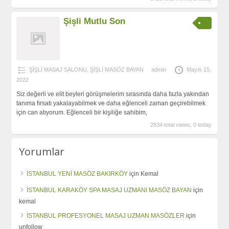
Şişli Mutlu Son
ŞİŞLİ MASAJ SALONU
,
ŞİŞLİ MASÖZ BAYAN
admin
Mayıs 15,
2022
Siz değerli ve elit beyleri görüşmelerim sırasında daha fazla yakından
tanıma fırsatı yakalayabilmek ve daha eğlenceli zaman geçirebilmek
için can atıyorum. Eğlenceli bir kişiliğe sahibim,
2534 total views, 0 today
Yorumlar
İSTANBUL YENİ MASÖZ BAKIRKÖY
için
Kemal
İSTANBUL KARAKÖY SPA MASAJ UZMANI MASÖZ BAYAN
için
kemal
İSTANBUL PROFESYONEL MASAJ UZMAN MASÖZLER
için
unfollow