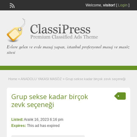
Welcome,
visitor!
[
Login
]
Evlere gelen ve evde masaj yapan, istanbul profesyonel masaj ve masöz
sitesi
Home
»
ANADOLU YAKASI MASÖZ
»
Grup sekse kadar birçok zevk seçeneği
Grup sekse kadar birçok
zevk seçeneği
Listed:
Aralık 16, 2023 6:16 pm
Expires:
This ad has expired