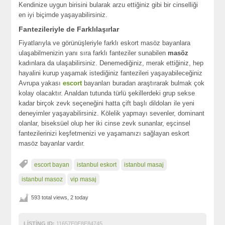
Kendinize uygun birisini bularak arzu ettiğiniz gibi bir cinselliği
en iyi biçimde yaşayabilirsiniz.
Fantezileriyle de Farklılaşırlar
Fiyatlarıyla ve görünüşleriyle farklı eskort masöz bayanlara
ulaşabilmenizin yanı sıra farklı fanteziler sunabilen
masöz
kadınlara da ulaşabilirsiniz. Denemediğiniz, merak ettiğiniz, hep
hayalini kurup yaşamak istediğiniz fantezileri yaşayabileceğiniz
Avrupa yakası
escort
bayanları buradan araştırarak bulmak çok
kolay olacaktır. Analdan tutunda türlü şekillerdeki grup sekse
kadar birçok zevk seçeneğini hatta çift başlı dildoları ile yeni
deneyimler yaşayabilirsiniz. Kölelik yapmayı sevenler, dominant
olanlar, biseksüel olup her iki cinse zevk sunanlar, eşcinsel
fantezilerinizi keşfetmenizi ve yaşamanızı sağlayan eskort
masöz bayanlar vardır.
escort bayan
istanbul eskort
istanbul masaj
istanbul masoz
vip masaj
593 total views, 2 today
LISTING ID:
11657E0E8E84745