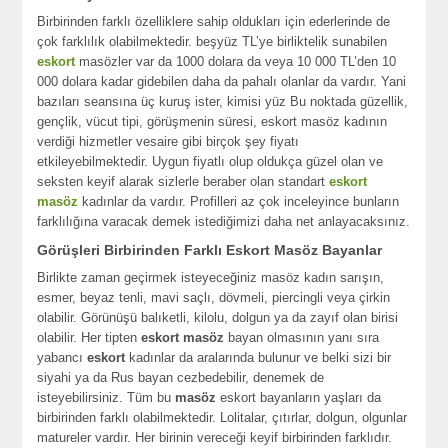
Birbirinden farklı özelliklere sahip oldukları için ederlerinde de
çok farklılık olabilmektedir. beşyüz TL’ye birliktelik sunabilen
eskort
masözler var da 1000 dolara da veya 10 000 TL’den 10
000 dolara kadar gidebilen daha da pahalı olanlar da vardır. Yani
bazıları seansına üç kuruş ister, kimisi yüz Bu noktada güzellik,
gençlik, vücut tipi, görüşmenin süresi, eskort masöz kadının
verdiği hizmetler vesaire gibi birçok şey fiyatı
etkileyebilmektedir. Uygun fiyatlı olup oldukça güzel olan ve
seksten keyif alarak sizlerle beraber olan standart
eskort
masöz
kadınlar da vardır. Profilleri az çok inceleyince bunların
farklılığına varacak demek istediğimizi daha net anlayacaksınız.
Görüşleri Birbirinden Farklı Eskort Masöz Bayanlar
Birlikte zaman geçirmek isteyeceğiniz masöz kadın sarışın,
esmer, beyaz tenli, mavi saçlı, dövmeli, piercingli veya çirkin
olabilir. Görünüşü balıketli, kilolu, dolgun ya da zayıf olan birisi
olabilir. Her tipten
eskort masöz
bayan olmasının yanı sıra
yabancı
eskort
kadınlar da aralarında bulunur ve belki sizi bir
siyahi ya da Rus bayan cezbedebilir, denemek de
isteyebilirsiniz. Tüm bu
masöz
eskort bayanların yaşları da
birbirinden farklı olabilmektedir. Lolitalar, çıtırlar, dolgun, olgunlar
matureler vardır. Her birinin vereceği keyif birbirinden farklıdır.