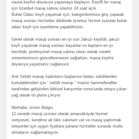
sauna keyfini doyasıya yaşamaya başlayın. Keyifli bir masaj
için İstanbul masaj salonu sitemiz 24 saat açık.
Buhar Odası keyfi yaşamak için, kategorilerimize giriş yaparak
masaj sonrası hizmetler dahilinde ücretsiz hizmet sunulan buhar
odası keyfi için işaretleme yapabilirsiniz.
Genel olarak masaj sonrası en iyi son Jakuzi keyfidir, jakuzi
keyfi yaşamak masaj sonrası bayanlar ve bayların en iyi
tercihidir, profesyonel masaj salonu sitesi olarak sürekli
sistemlerimizin güncellenmesini sağlarken, masaj keyfini
doyasıya yaşamanız sağlanıyor.
Anti Selülit masajı kadınların başlarının belası selülitlerden
kurtulabilmeleri için “ selülit masajı “ masöz hanımefendiler
tarafından geliştirilen bitkisel karışımlar sonucunda ortaya çıkan
yağ olarak ön plana çıkıyor.
Merhaba, ismim Belgin.
12 senedir masaj uzmanı olarak arnavutköyde hizmet
veriyorum, kendime ait lüks salonum var ve masaj yaptırmak
isteyenler için uygun fiyatlara şahane hizmetler sunarak mutlu
olmalarını sağlamaktayım.