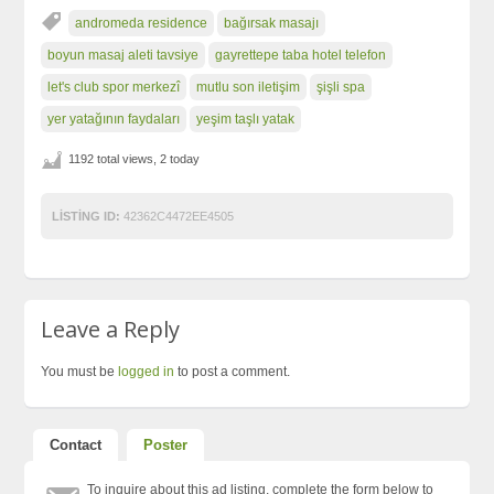
andromeda residence
bağırsak masajı
boyun masaj aleti tavsiye
gayrettepe taba hotel telefon
let's club spor merkezî
mutlu son iletişim
şişli spa
yer yatağının faydaları
yeşim taşlı yatak
1192 total views, 2 today
LISTING ID:
42362C4472EE4505
Leave a Reply
You must be
logged in
to post a comment.
Contact
Poster
To inquire about this ad listing, complete the form below to