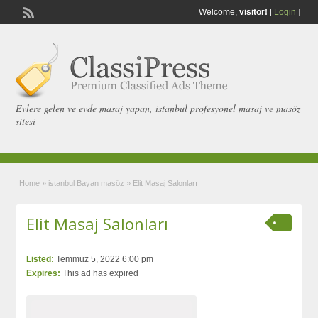
Welcome,
visitor!
[
Login
]
Evlere gelen ve evde masaj yapan, istanbul profesyonel masaj ve masöz
sitesi
Home
»
istanbul Bayan masöz
»
Elit Masaj Salonları
Elit Masaj Salonları
Listed:
Temmuz 5, 2022 6:00 pm
Expires:
This ad has expired