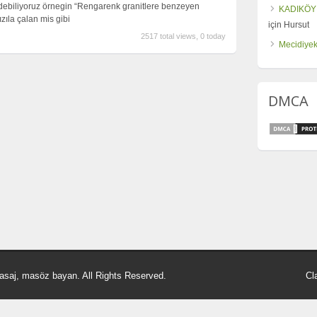
edebiliyoruz örnegin “Rengarenk granitlere benzeyen
KADIKÖY
zıla çalan mis gibi
için
Hursut
2517 total views, 0 today
Mecidiyek
DMCA
asaj, masöz bayan. All Rights Reserved.
Cl