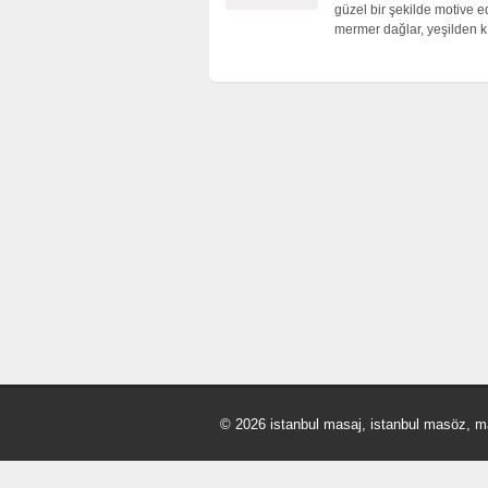
güzel bir şekilde motive 
mermer dağlar, yeşilden kı
© 2026 istanbul masaj, istanbul masöz, m