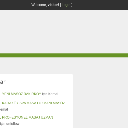
Welcome,
visitor!
[
Login
]
ar
L YENİ MASÖZ BAKIRKÖY
için
Kemal
L KARAKÖY SPA MASAJ UZMANI MASÖZ
kemal
L PROFESYONEL MASAJ UZMAN
için
unfollow