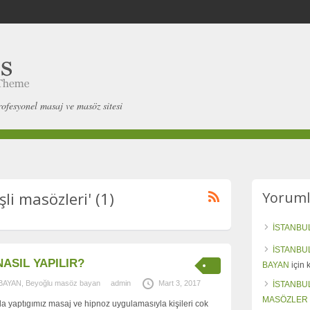
rofesyonel masaj ve masöz sitesi
şli masözleri' (1)
Yoruml
İSTANBU
İSTANBU
ASIL YAPILIR?
BAYAN
için
BAYAN
,
Beyoğlu masöz bayan
admin
Mart 3, 2017
İSTANBU
MASÖZLER
da yaptıgımız masaj ve hipnoz uygulamasıyla kişileri cok