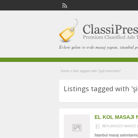
Evlere gelen ve evde masaj yapan, istanbul p
Home
»
Ads tagged with "şişli masözleri"
Listings tagged with 'şi
EL KOL MASAJI N
BEYLİKDÜZÜ MASÖZ 
İstanbul masaj salonların