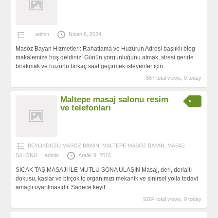
admin
Nisan 6, 2024
Masöz Bayan Hizmetleri: Rahatlama ve Huzurun Adresi başlıklı blog
makalemize hoş geldiniz! Günün yorgunluğunu atmak, stresi geride
bırakmak ve huzurlu birkaç saat geçirmek isteyenler için
567 total views, 0 today
Maltepe masaj salonu resim
ve telefonları
BEYLİKDÜZÜ MASÖZ BAYAN
,
MALTEPE MASÖZ BAYAN
,
MASAJ
SALONU
admin
Aralık 9, 2016
SICAK TAŞ MASAJI İLE MUTLU SONA ULAŞIN Masaj, deri, derialtı
dokusu, kaslar ve birçok iç organımızı mekanik ve sinirsel yolla tedavi
amaçlı uyarılmasıdır. Sadece keyif
9264 total views, 0 today