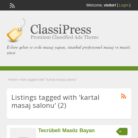
Welcome,
visitor!
[
Login
]
Evlere gelen ve evde masaj yapan, istanbul profesyonel masaj ve masöz
sitesi
Home
»
Ads tagged with "kartal masaj salonu"
Listings tagged with 'kartal
masaj salonu' (2)
Tecrübeli Masöz Bayan