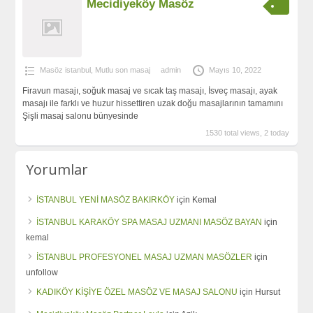
Mecidiyeköy Masöz
Masöz istanbul
,
Mutlu son masaj
admin
Mayıs 10, 2022
Firavun masajı, soğuk masaj ve sıcak taş masajı, İsveç masajı, ayak
masajı ile farklı ve huzur hissettiren uzak doğu masajlarının tamamını
Şişli masaj salonu bünyesinde
1530 total views, 2 today
Yorumlar
İSTANBUL YENİ MASÖZ BAKIRKÖY
için
Kemal
İSTANBUL KARAKÖY SPA MASAJ UZMANI MASÖZ BAYAN
için
kemal
İSTANBUL PROFESYONEL MASAJ UZMAN MASÖZLER
için
unfollow
KADIKÖY KİŞİYE ÖZEL MASÖZ VE MASAJ SALONU
için
Hursut