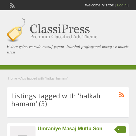
Welcome,
visitor!
[
Login
]
Evlere gelen ve evde masaj yapan, istanbul profesyonel masaj ve masöz
sitesi
Home
»
Ads tagged with "halkalı hamam"
Listings tagged with 'halkalı
hamam' (3)
Ümraniye Masaj Mutlu Son