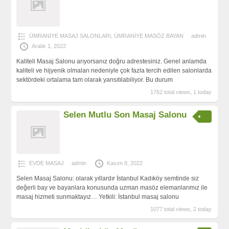
ÜMRANİYE MASAJ SALONLARI
,
ÜMRANİYE MASÖZ BAYAN
admin
Aralık 1, 2022
Kaliteli Masaj Salonu arıyorsanız doğru adrestesiniz. Genel anlamda
kaliteli ve hijyenik olmaları nedeniyle çok fazla tercih edilen salonlarda
sektördeki ortalama tam olarak yansıtılabiliyor. Bu durum
1762 total views, 1 today
Selen Mutlu Son Masaj Salonu
EVDE MASAJ
admin
Kasım 9, 2022
Selen Masaj Salonu: olarak yıllardır İstanbul Kadıköy semtinde siz
değerli bay ve bayanlara konusunda uzman masöz elemanlarımız ile
masaj hizmeti sunmaktayız… Yetkili: İstanbul masaj salonu
1077 total views, 2 today