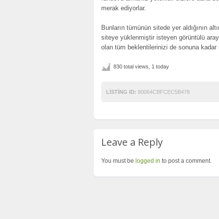
merak ediyorlar.
Bunların tümünün sitede yer aldığının alt
siteye yüklenmiştir isteyen görüntülü arayı
olan tüm beklentilerinizi de sonuna kadar
830 total views, 1 today
LISTING ID:
80064CBFCEC5B478
Leave a Reply
You must be
logged in
to post a comment.