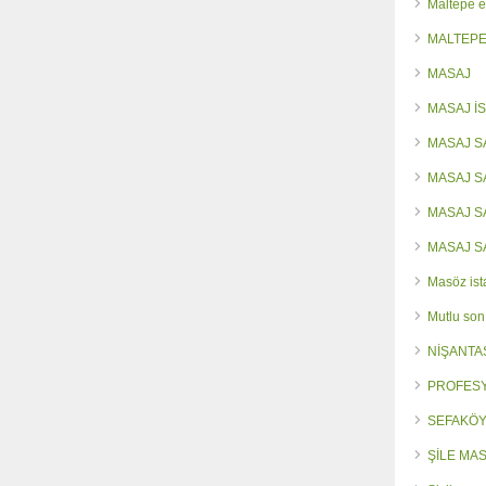
Maltepe e
MALTEPE
MASAJ
MASAJ İ
MASAJ S
MASAJ 
MASAJ 
MASAJ S
Masöz ist
Mutlu son
NİŞANTA
PROFES
SEFAKÖY
ŞİLE MA