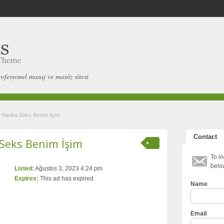
rofesyonel masaj ve masöz sitesi
 Harika Seks Benim İşim
Contact
 Seks Benim İşim
To in
belo
Listed:
Ağustos 3, 2023 4:24 pm
Expires:
This ad has expired
Name
Email