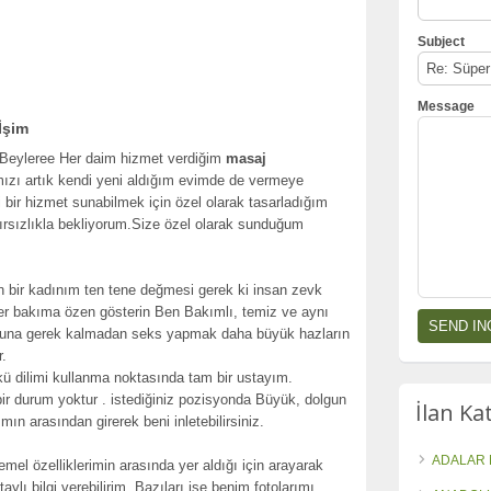
Subject
Message
İşim
 Beyleree Her daim hizmet verdiğim
masaj
mızı artık kendi yeni aldığım evimde de vermeye
i bir hizmet sunabilmek için özel olarak tasarladığım
bırsızlıkla bekliyorum.Size özel olarak sunduğum
 bir kadınım ten tene değmesi gerek ki insan zevk
eyler bakıma özen gösterin Ben Bakımlı, temiz ve aynı
buna gerek kalmadan seks yapmak daha büyük hazların
.
ü dilimi kullanma noktasında tam bir ustayım.
ir durum yoktur . istediğiniz pozisyonda Büyük, dolgun
İlan Ka
ın arasından girerek beni inletebilirsiniz.
ADALAR 
mel özelliklerimin arasında yer aldığı için arayarak
aylı bilgi verebilirim. Bazıları ise benim fotolarımı