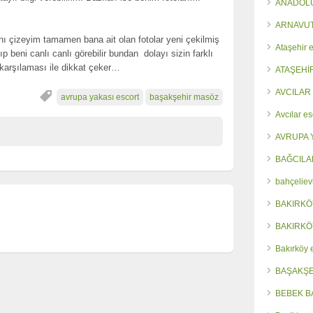
ANADOLU
ARNAVUT
ını çizeyim tamamen bana ait olan fotolar yeni çekilmiş
Ataşehir e
p beni canlı canlı görebilir bundan dolayı sizin farklı
 karşılaması ile dikkat çeker…
ATAŞEHİ
AVCILAR
avrupa yakası escort
başakşehir masöz
Avcılar es
AVRUPA 
BAĞCILA
bahçeliev
BAKIRKÖ
BAKIRKÖ
Bakırköy 
BAŞAKŞE
BEBEK B