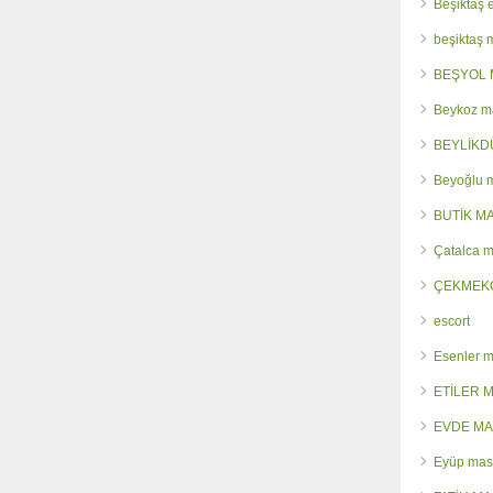
Beşiktaş 
beşiktaş
BEŞYOL 
Beykoz m
BEYLİKD
Beyoğlu 
BUTİK M
Çatalca 
ÇEKMEK
escort
Esenler 
ETİLER 
EVDE MA
Eyüp mas