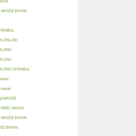
scort
 MASÖZ BAYAN
STANBUL
ALONLARI
SALONU
SALONU
ALONU İSTANBUL
anbul
 masaj
ŞI MASÖZ
YONEL MASAJ
 MASÖZ BAYAN
SÖZ BAYAN