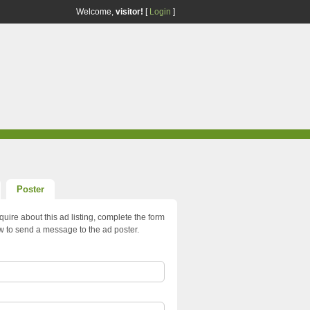
Welcome,
visitor!
[
Login
]
Poster
quire about this ad listing, complete the form
w to send a message to the ad poster.