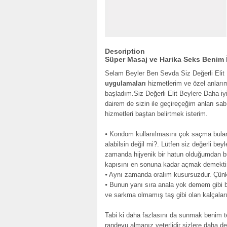
Description
Süper Masaj ve Harika Seks Benim 
Selam Beyler Ben Sevda Siz Değerli Elit
uygulamaları
hizmetlerim ve özel anları
başladım.Siz Değerli Elit Beylere Daha iy
dairem de sizin ile geçireçeğim anları sa
hizmetleri baştan belirtmek isterim.
⦁ Kondom kullanılmasını çok saçma bulan
alabilsin değil mi?. Lütfen siz değerli b
zamanda hijyenik bir hatun olduğumdan 
kapısını en sonuna kadar açmak demektir
⦁ Aynı zamanda oralım kusursuzdur. Çünk
⦁ Bunun yanı sıra anala yok demem gibi b
ve sarkma olmamış taş gibi olan kalçalarım
Tabi ki daha fazlasını da sunmak benim te
randevu almanız yeterlidir sizlere daha det