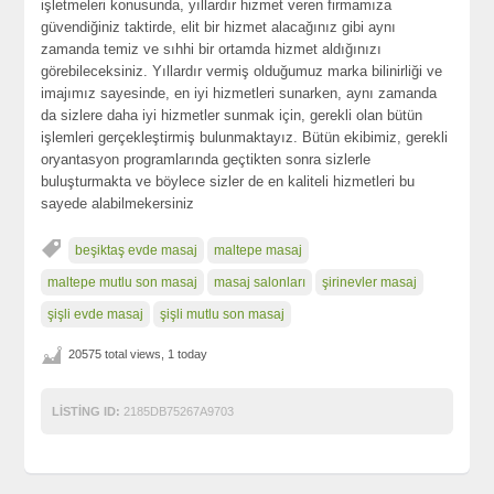
işletmeleri konusunda, yıllardır hizmet veren firmamıza
güvendiğiniz taktirde, elit bir hizmet alacağınız gibi aynı
zamanda temiz ve sıhhi bir ortamda hizmet aldığınızı
görebileceksiniz. Yıllardır vermiş olduğumuz marka bilinirliği ve
imajımız sayesinde, en iyi hizmetleri sunarken, aynı zamanda
da sizlere daha iyi hizmetler sunmak için, gerekli olan bütün
işlemleri gerçekleştirmiş bulunmaktayız. Bütün ekibimiz, gerekli
oryantasyon programlarında geçtikten sonra sizlerle
buluşturmakta ve böylece sizler de en kaliteli hizmetleri bu
sayede alabilmekersiniz
beşiktaş evde masaj
maltepe masaj
maltepe mutlu son masaj
masaj salonları
şirinevler masaj
şişli evde masaj
şişli mutlu son masaj
20575 total views, 1 today
LISTING ID:
2185DB75267A9703