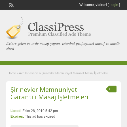
Welcome,
visitor!
[
Login
]
Evlere gelen ve evde masaj yapan, istanbul profesyonel masaj ve masöz
sitesi
Home
»
Avcılar escort
»
Şirinevler Memnuniyet Garantili Masaj İşletmeleri
Şirinevler Memnuniyet
Garantili Masaj İşletmeleri
Listed:
Ekim 28, 2019 5:42 pm
Expires:
This ad has expired