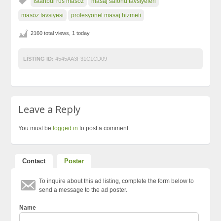
istanbul rus masöz
masaj salonu tavsiyeleri
masöz tavsiyesi
profesyonel masaj hizmeti
2160 total views, 1 today
LISTING ID:
4545AA3F31C1CD09
Leave a Reply
You must be
logged in
to post a comment.
Contact
Poster
To inquire about this ad listing, complete the form below to
send a message to the ad poster.
Name