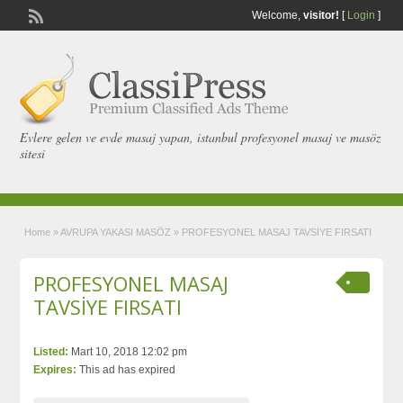
Welcome,
visitor!
[
Login
]
Evlere gelen ve evde masaj yapan, istanbul profesyonel masaj ve masöz
sitesi
Home
»
AVRUPA YAKASI MASÖZ
»
PROFESYONEL MASAJ TAVSİYE FIRSATI
PROFESYONEL MASAJ
TAVSİYE FIRSATI
Listed:
Mart 10, 2018 12:02 pm
Expires:
This ad has expired