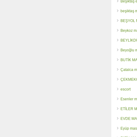
Beşiktaş 
beşiktaş
BEŞYOL 
Beykoz m
BEYLİKD
Beyoğlu 
BUTİK M
Çatalca 
ÇEKMEK
escort
Esenler 
ETİLER 
EVDE MA
Eyüp mas