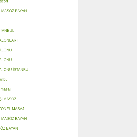
scort
 MASÖZ BAYAN
STANBUL
ALONLARI
SALONU
SALONU
ALONU İSTANBUL
anbul
 masaj
ŞI MASÖZ
YONEL MASAJ
 MASÖZ BAYAN
SÖZ BAYAN