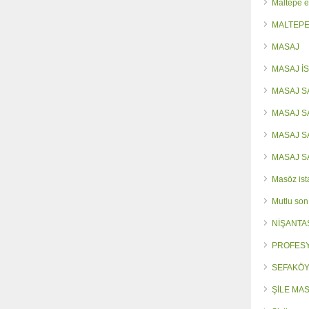
Maltepe e
MALTEPE
MASAJ
MASAJ İ
MASAJ S
MASAJ 
MASAJ 
MASAJ S
Masöz ist
Mutlu son
NİŞANTA
PROFES
SEFAKÖY
ŞİLE MA