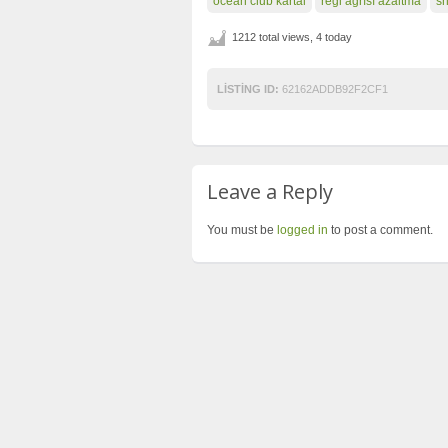
ocean club kartal
regl ağrısı azaltma
sh
1212 total views, 4 today
LISTING ID:
62162ADDB92F2CF1
Leave a Reply
You must be
logged in
to post a comment.