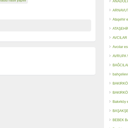
iatsu nasıl yapılır
ANADOLU
ARNAVUT
Ataşehir e
ATAŞEHİ
AVCILAR
Avcılar es
AVRUPA 
BAĞCILA
bahçeliev
BAKIRKÖ
BAKIRKÖ
Bakırköy 
BAŞAKŞE
BEBEK B