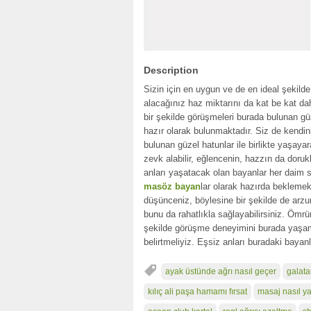
Description
Sizin için en uygun ve de en ideal şekilde
alacağınız haz miktarını da kat be kat da
bir şekilde görüşmeleri burada bulunan gü
hazır olarak bulunmaktadır. Siz de kendini
bulunan güzel hatunlar ile birlikte yaşay
zevk alabilir, eğlencenin, hazzın da doruk
anları yaşatacak olan bayanlar her daim 
masöz bayan
lar olarak hazırda beklemek
düşünceniz, böylesine bir şekilde de arzu
bunu da rahatlıkla sağlayabilirsiniz. Öm
şekilde görüşme deneyimini burada yaşama
belirtmeliyiz. Eşsiz anları buradaki bayanl
ayak üstünde ağrı nasıl geçer
galata
kılıç ali paşa hamamı fırsat
masaj nasıl yap