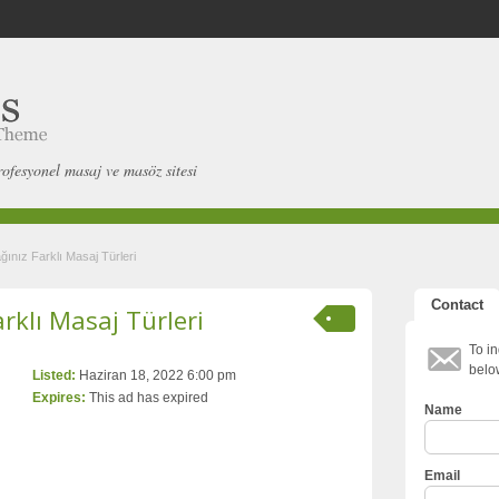
rofesyonel masaj ve masöz sitesi
nız Farklı Masaj Türleri
Contact
klı Masaj Türleri
To in
belo
Listed:
Haziran 18, 2022 6:00 pm
Expires:
This ad has expired
Name
Email