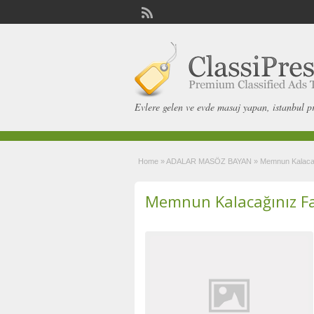
Evlere gelen ve evde masaj yapan, istanbul p
Home
»
ADALAR MASÖZ BAYAN
»
Memnun Kalacağı
Memnun Kalacağınız Far