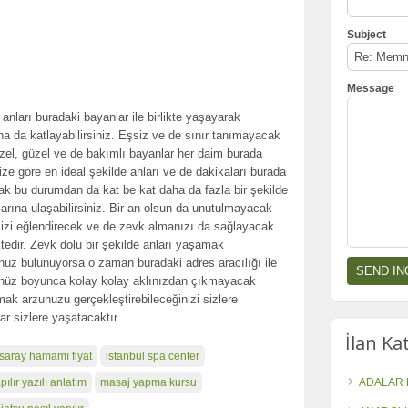
Subject
Message
 anları buradaki bayanlar ile birlikte yaşayarak
ha da katlayabilirsiniz. Eşsiz ve de sınır tanımayacak
zel, güzel ve de bakımlı bayanlar her daim burada
ze göre en ideal şekilde anları ve de dakikaları burada
arak bu durumdan da kat be kat daha da fazla bir şekilde
larına ulaşabilirsiniz. Bir an olsun da unutulmayacak
sizi eğlendirecek ve de zevk almanızı da sağlayacak
tedir. Zevk dolu bir şekilde anları yaşamak
nuz bulunuyorsa o zaman buradaki adres aracılığı ile
rünüz boyunca kolay kolay aklınızdan çıkmayacak
k arzunuzu gerçekleştirebileceğinizi sizlere
ar sizlere yaşatacaktır.
İlan Ka
saray hamamı fiyat
istanbul spa center
ılır yazılı anlatım
masaj yapma kursu
ADALAR 