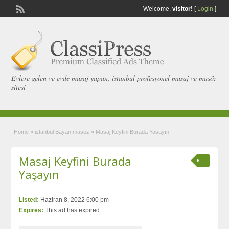
Welcome,
visitor!
[
Login
]
Evlere gelen ve evde masaj yapan, istanbul profesyonel masaj ve masöz
sitesi
Home
»
istanbul Bayan masöz
»
Masaj Keyfini Burada Yaşayın
Masaj Keyfini Burada
Yaşayın
Listed:
Haziran 8, 2022 6:00 pm
Expires:
This ad has expired