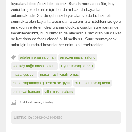
faydalanabileceğinizi bilmelisiniz. Burada normalden öte, keyif
verici bir şekilde anlar için her daim hazırda bayanlar
bulunmaktadır. Siz de şehrinizde yer alan ve de bu hizmeti
sunmakta olan bayanla arasından arzularınıza, isteklerinize göre
en uygun ve de en ideal olanını oldukça kısa bir süre içerisinde
seçebileceğinizi, bu durumdan da alacağınız haz oranının da kat
be kat daha da farklı olacağını bilmelisiniz. Sınır tanımayacak
anlar için buradaki bayanlar her daim beklemektedirler.
adalar masaj salonları
amazon masaj salonu
kadıköy boğa masaj salonu
lilyum masaj salonu
masaj çeşitleri
masaj nasıl yapılır omuz
masaj yaptırmaya giderken ne giyilir
mutlu son masaj nedir
olimpiyat hamam
villa masaj salonu
1154 total views, 2 today
LISTING ID:
30362A0A18040E39