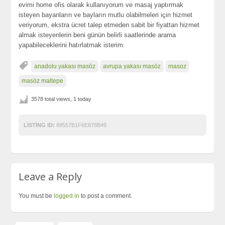
evimi home ofis olarak kullanıyorum ve masaj yaptırmak
isteyen bayanların ve bayların mutlu olabilmeleri için hizmet
veriyorum, ekstra ücret talep etmeden sabit bir fiyattan hizmet
almak isteyenlerin beni günün belirli saatlerinde arama
yapabileceklerini hatırlatmak isterim.
anadolu yakası masöz
avrupa yakası masöz
masoz
masöz maltepe
3578 total views, 1 today
LISTING ID:
89557B1F6E878B49
Leave a Reply
You must be
logged in
to post a comment.