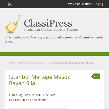
Welcome,
visitor!
[
Login
]
Evlere gelen ve evde masaj yapan, istanbul profesyonel masaj ve masöz
sitesi
Home
»
KADIKÖY MASAJ SALONU
»
İstanbul Maltepe Masöz Bayan Sıla
İstanbul Maltepe Masöz
Bayan Sıla
Listed:
Ağustos 22, 2016 10:26 am
Expires:
This ad has expired