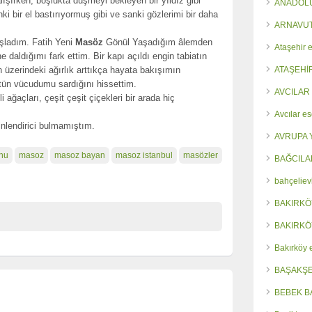
şırken, boşlukta düşmeyi bekleyen bir yıldız gibi
ANADOLU
ki bir el bastırıyormuş gibi ve sanki gözlerimi bir daha
ARNAVUT
şladım. Fatih Yeni
Masöz
Gönül Yaşadığım âlemden
Ataşehir e
e daldığımı fark ettim. Bir kapı açıldı engin tabiatın
üzerindeki ağırlık arttıkça hayata bakışımın
ATAŞEHİ
bütün vücudumu sardığını hissettim.
AVCILAR
ğaçları, çeşit çeşit çiçekleri bir arada hiç
Avcılar es
inlendirici bulmamıştım.
AVRUPA 
nu
masoz
masoz bayan
masoz istanbul
masözler
BAĞCILA
bahçeliev
BAKIRKÖ
BAKIRKÖ
Bakırköy 
BAŞAKŞE
BEBEK B