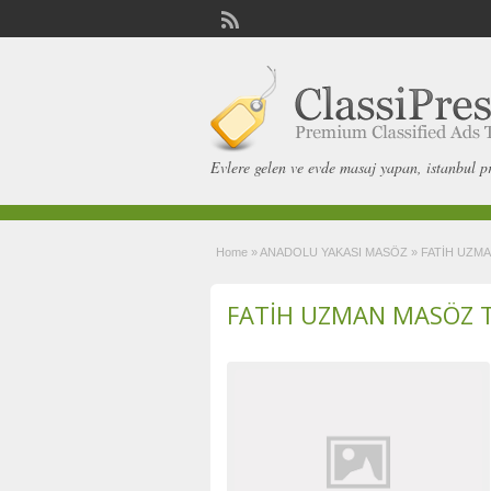
Evlere gelen ve evde masaj yapan, istanbul p
Home
»
ANADOLU YAKASI MASÖZ
»
FATİH UZM
FATİH UZMAN MASÖZ 