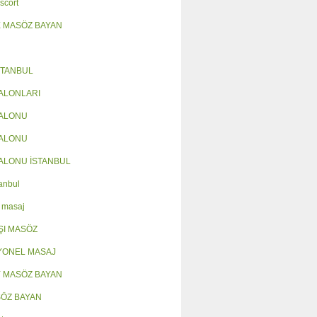
scort
 MASÖZ BAYAN
STANBUL
ALONLARI
SALONU
SALONU
ALONU İSTANBUL
anbul
 masaj
ŞI MASÖZ
YONEL MASAJ
 MASÖZ BAYAN
SÖZ BAYAN