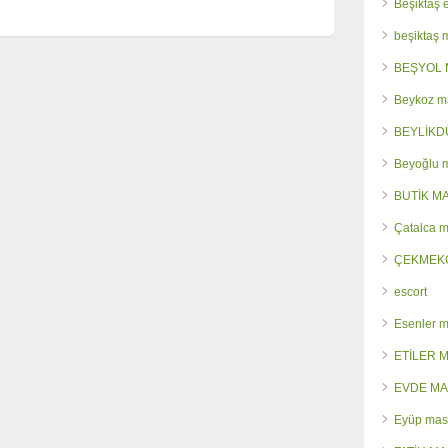
Beşiktaş 
beşiktaş
BEŞYOL 
Beykoz m
BEYLİKD
Beyoğlu 
BUTİK M
Çatalca 
ÇEKMEK
escort
Esenler 
ETİLER 
EVDE MA
Eyüp mas