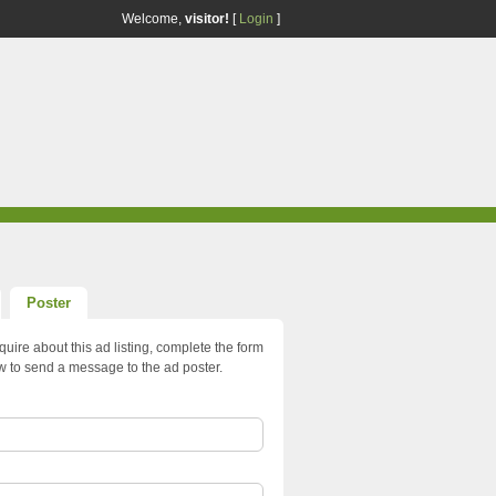
Welcome,
visitor!
[
Login
]
Poster
quire about this ad listing, complete the form
w to send a message to the ad poster.