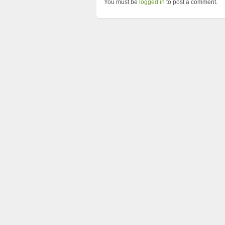
You must be
logged in
to post a comment.