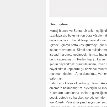
Description
masaj
hipnoz ve Sonra, bir telkin eşliğind
uzaklaşarak, beynimin en ücra köşelerin
kollanma bir çift kanat takıp hayal dün
İçimde uçmayı hatta koşuşturmayı, gür bir
istidat mevcutmuş. Şimdi ben kulaklarıma i
istidadı harekete geçirecekmişim… İnan
bunu yapmamıştım Neden hep şu karanlık d
şehrin dayanılmaz gürültülerinden, insa
hayallerimin kapılarını şu nezih ve muht
İnanmam dedim… Ama denerim… Ve her
salonları
Sabit bir noktaya kilitledim gözlerimi. 
anlamsız bakmamıştım. Sevdiğim bir ins
Kuşmarın kanatlarına, tabiatın güzelliğin
sevgi, estetik ve hareket ise gözlerimden
ya- Rpardı. Peki ama şimdi niçin bakıy