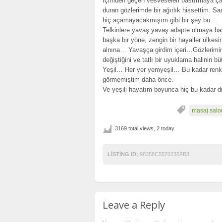
İçimden geçen vesveseleri bastırmaya çalı
duran gözlerimde bir ağırlık hissettim. San
hiç açamayacakmışım gibi bir şey bu…
Telkinlere yavaş yavaş adapte olmaya ba
başka bir yöne, zengin bir hayaller ülkesin
alnına… Yavaşça girdim içeri…Gözlerimin 
değiştiğini ve tatlı bir uyuklama halinin 
Yeşil… Her yer yemyeşil… Bu kadar renkli a
görmemiştim daha önce.
Ve yeşili hayatım boyunca hiç bu kadar d
masaj salo
3169 total views, 2 today
LISTING ID:
98358C5570235FB3
Leave a Reply