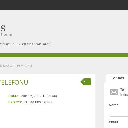
rofesyonel masaj ve masöz sitesi
AN MASÖZ TELEFONU
Contact
TELEFONU
To in
belo
Listed:
Mart 12, 2017 11:12 am
Expires:
This ad has expired
Name
Email