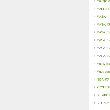
Maltepe e
MALTEPE
MASAJ
MASAJ İ
MASAJ S
MASAJ 
MASAJ 
MASAJ S
Masöz ist
Mutlu son
NİŞANTA
PROFES
SEFAKÖY
ŞİLE MA