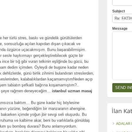
Subject
Message
e her türlü stres, baskı ve gündelik gürültülerden
de, sonsuzluğa açılan kapıdan dışan çıkacak ve
yamda özgürce uçacakmışım. Bunu başarabilirmişim.
 sesle haykırmayı gerçekleştirebilecek güçte bir
nce bir tığ gibi vuran telkinin eşliğinde bu gücü, bu
mam dedim içimden. Öyleydi de bugüne kadar neden
ehlizlerde, günü birlik zihnimi bulandıran streslerden,
n seslerinden, kalabalıklardan kaçamamıştımNeden açıp
eşem tabiatın şefkatli bağrına koşamamıştım?..
 şeye rağmen deneyeceğim…
istanbul uzman masaj
Anlamsızca baktım… Bu güne kadar hiç böylesine
anın yüzüne, beğendiğim bir manzaranın ahengine.
İlan Ka
e bakarken içimde yoğun jbir sevgi seli oluşurdu. Bu
 ruhuma ve kalbime akar, beni bu varlıklarla gönüldaş
ADALAR 
ordum şu bomboş duvara? Bunu anlamıyordum.