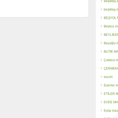
Beşiktaş 
beşiktaş
BEŞYOL 
Beykoz m
BEYLİKD
Beyoğlu 
BUTİK M
Çatalca 
ÇEKMEK
escort
Esenler 
ETİLER 
EVDE MA
Eyüp mas