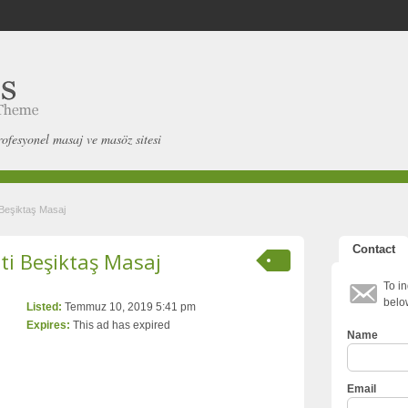
rofesyonel masaj ve masöz sitesi
 Beşiktaş Masaj
Contact
ti Beşiktaş Masaj
To in
belo
Listed:
Temmuz 10, 2019 5:41 pm
Expires:
This ad has expired
Name
Email