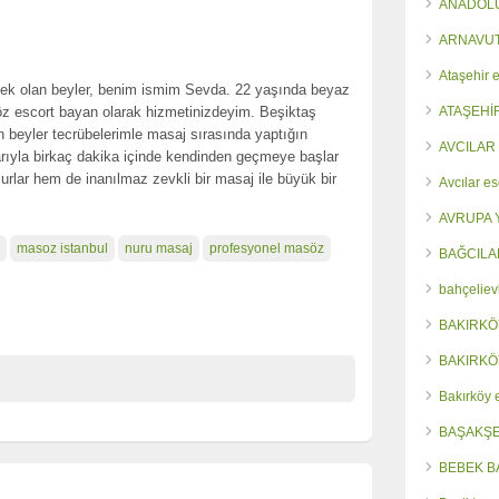
ANADOLU
ARNAVUT
Ataşehir e
ek olan beyler, benim ismim Sevda. 22 yaşında beyaz
söz escort bayan olarak hizmetinizdeyim. Beşiktaş
ATAŞEHİ
 beyler tecrübelerimle masaj sırasında yaptığın
AVCILAR
arıyla birkaç dakika içinde kendinden geçmeye başlar
urlar hem de inanılmaz zevkli bir masaj ile büyük bir
Avcılar es
AVRUPA 
masoz istanbul
nuru masaj
profesyonel masöz
BAĞCILA
bahçeliev
BAKIRKÖ
BAKIRKÖ
Bakırköy 
BAŞAKŞE
BEBEK B