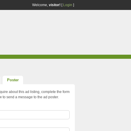
Welcome,
visitor!
[
Login
]
Poster
quire about this ad listing, complete the form
w to send a message to the ad poster.