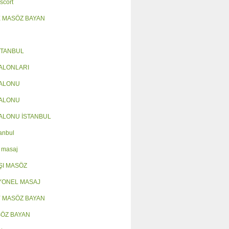
scort
 MASÖZ BAYAN
STANBUL
ALONLARI
SALONU
SALONU
ALONU İSTANBUL
anbul
 masaj
ŞI MASÖZ
YONEL MASAJ
 MASÖZ BAYAN
SÖZ BAYAN