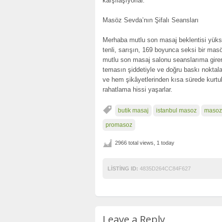
karşılaşıyorlar.
Masöz Sevda’nın Şifalı Seansları
Merhaba mutlu son masaj beklentisi yüks
tenli, sarışın, 169 boyunca seksi bir ma
mutlu son masaj salonu seanslarıma giren
temasın şiddetiyle ve doğru baskı noktal
ve hem şikâyetlerinden kısa sürede kurtul
rahatlama hissi yaşarlar.
butik masaj
istanbul masoz
masoz
promasoz
2966 total views, 1 today
LISTING ID:
4835D264CC84F627
Leave a Reply