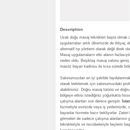
Description
Uzak doğu masaj teknikleri başta olmak ü
uygulamaları artık ülkemizde de ihtiyaç du
alternatif tıp yöntemi olarak değil direk 
Masaj uygulamaların etki alanın fazlasıyl
neden oldu. Beşiktaş masaj salonu geniş 
masöz bayan kadrosu ile kısa sürede bölg
Salonumuzdan en iyi şekilde faydalanmak
olarak belirlemek için salonumuzdaki pro
alabilirsiniz. Doğru masaj türünü ve doğ
bölgeye etkisi istediğiniz yoğunlukta hiss
çalışma alanları son derece geniştir.
İsta
hizmetiyle evinizde veya iş yerlerinizde,
bayanlar hizmete hazır bekliyorlar. Zaten
görmeleri de sadece çalışma alanlarının
teknikleriyle ve tecrübeleriyle beylerin baş