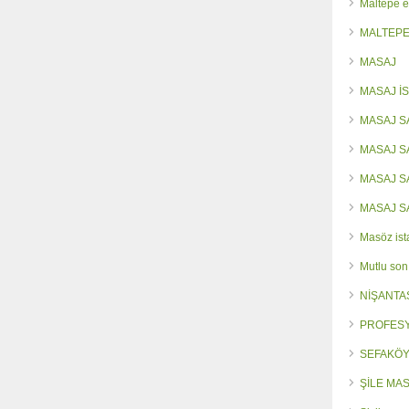
Maltepe e
MALTEPE
MASAJ
MASAJ İ
MASAJ S
MASAJ 
MASAJ 
MASAJ S
Masöz ist
Mutlu son
NİŞANTA
PROFES
SEFAKÖY
ŞİLE MA