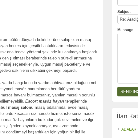
Subject
Message
zere bütün dünyada belirli bir üne sahip olan masaj
yan herkes için çeşitli hastalıkların tedavisinde
olarak ana tedavi yöntemi şeklinde kullanılmaya başlandı.
a geniş olması beraberinde talebin sürekli artmasına
masaj seçenekleriyle, uygun masaj paketleriyle ve
edeki sakinlerin dikkatini çekmeyi başardı.
 ya da hangi konuda yardıma ihtiyacınız olduğunu net
fesyonel masöz hanımlardan her türlü yardımı
ru masöz bayanı bulmazsanız, yapılan masajın sorunlu
edilemeyebilir.
Escort masöz bayan
terapilerinde
nbul masaj salonu
masaj odalarında, evde masaj
 otellerde kısacası siz nerede hizmet isterseniz masöz
İlan Ka
 bu masöz bayanların bu kadar çok sevilmeleri ve ilgi
 genişliğinden kaynaklanmıyor, aynı zamanda
ADALAR 
ını döndürmeyi başardıkları için yoğun bir ilgi ile