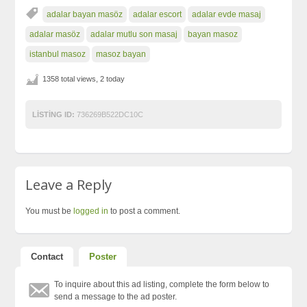
adalar bayan masöz
adalar escort
adalar evde masaj
adalar masöz
adalar mutlu son masaj
bayan masoz
istanbul masoz
masoz bayan
1358 total views, 2 today
LISTING ID:
736269B522DC10C
Leave a Reply
You must be
logged in
to post a comment.
Contact
Poster
To inquire about this ad listing, complete the form below to
send a message to the ad poster.