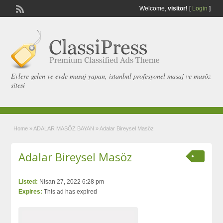
Welcome,
visitor!
[
Login
]
Evlere gelen ve evde masaj yapan, istanbul profesyonel masaj ve masöz
sitesi
Home
»
ADALAR MASÖZ BAYAN
»
Adalar Bireysel Masöz
Adalar Bireysel Masöz
Listed:
Nisan 27, 2022 6:28 pm
Expires:
This ad has expired