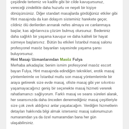
çeşidinde tertemiz ve kadife gibi bir cilde kavuşursunuz,
vereceği zindelikle daha huzurlu ve neşeli bir kişiye
dönüşürsünüz. Diğer standart masajlarda gördüğünüz etkiler gibi
Hint masajında da kan dolaşım sisteminiz harekete geçer,
cildiniz ölü derilerden arınarak nefes almaya ve canlanmaya
başlar, kas ağrılarınıza çözüm bulmuş olursunuz. Bedeniniz
daha sağlıklı bir yaşama kavuşur ve daha kaliteli bir hayat
sürmeye başlarsınız. Bütün bu etkileri İstanbul masaj salonu
profesyonel masöz bayanları sayesinde yaşama şansı
buluyorsunuz.
Hint Masajı Uzmanlarından
Masöz
Fulya
Merhaba arkadaşlar, benim ismim profesyonel masöz escort
bayan Fulya, Hint masajında edindiğim teknikleri, erotik masaj
yöntemlerimle ve İstanbul mutlu son masaj yöntemlerimle bir
araya getirerek size evde masaj, ofiste masaj gibi yer sıkıntısı
yaşamayacağınız geniş bir seçenekte masaj hizmeti vererek
rahatlamanızı sağlıyorum. Farklı masaj ve seans süreleri alarak,
her seansınızda daha önceden denemediğiniz masaj çeşitleriyle
size çok zevk aldığınız anlar yaşatacağım. Verdiğim hizmetlerin
detayları hakkında bilgi almak isterseniz masaj salonumuzun
numaramdan ya da özel numaramdan bana her gün
ulaşabilirsiniz.