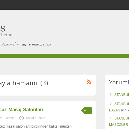
rofesyonel masaj ve masöz sitesi
ayla hamamı' (3)
Yoruml
İSTANBU
İSTANBU
cuz Masaj Salonları
BAYAN
için
N
admin
Şubat 4, 2023
İSTANBU
MASÖZLER
cuz masaj salonları: birbirinden kaliteli müşteri