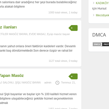
alonlara dair aradığınız her şeyi burada bulabileceğiniz
KADIKÖY
la alakalı bilgilere
için
Hursut
1000 total views, 1 today
Mecidiyek
 ilanları
DMCA
ETİLER MASÖZ BAYAN
,
EVDE MASAJ
,
Eyüp masöz bayan
anın yahut onlara öneri faktörün kaideleri vardır. Devamlı
 sanki baş döndürmektedir.Son derece özgür ve rahat bir
1127 total views, 0 today
 Yapan Masöz
AJ SALONU
,
ŞİŞLİ MASÖZ BAYAN
admin
Temmuz 21,
ul Şişli bayanlar ve baylar için % 100 kaliteli hizmet veren
 bilgilere ulaşabileceğiniz şekilde hizmet seçeneklerinin
latmak
1451 total views, 2 today