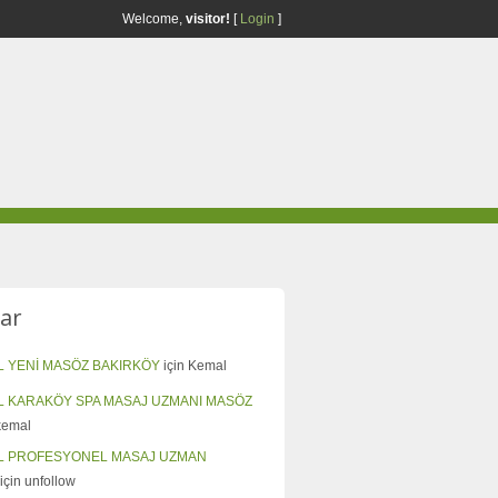
Welcome,
visitor!
[
Login
]
ar
L YENİ MASÖZ BAKIRKÖY
için
Kemal
L KARAKÖY SPA MASAJ UZMANI MASÖZ
kemal
L PROFESYONEL MASAJ UZMAN
için
unfollow