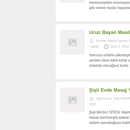
memnuniyetini önemseyen s
gibi online masöz bayanlar
Ucuz Bayan Masöz
Esenler masöz bayan
,
admin
Ekim 2, 2022
Yalnızca onlarla yakınlaşm
yenileri ilave eden kızlar
ortamda olacağınız kızlar
Şişli Evde Masaj
Şişli escort
,
ŞİŞLİ MAS
2022
Şişli MASAJ SİTESİ: İstanb
masaj salonlarıyla alakalı
sizlere sunulduğunu hatır