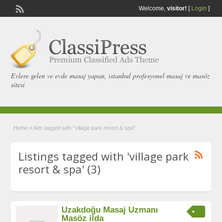
Welcome,
visitor!
[
Login
]
Evlere gelen ve evde masaj yapan, istanbul profesyonel masaj ve masöz
sitesi
Home
»
Ads tagged with "village park resort & spa"
Listings tagged with 'village park
resort & spa' (3)
Uzakdoğu Masaj Uzmanı
Masöz ilda