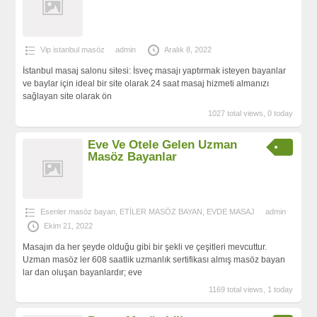
Vip istanbul masöz
admin
Aralık 8, 2022
İstanbul masaj salonu sitesi: İsveç masajı yaptırmak isteyen bayanlar
ve baylar için ideal bir site olarak 24 saat masaj hizmeti almanızı
sağlayan site olarak ön
1027 total views, 0 today
Eve Ve Otele Gelen Uzman
Masöz Bayanlar
Esenler masöz bayan
,
ETİLER MASÖZ BAYAN
,
EVDE MASAJ
admin
Ekim 21, 2022
Masajın da her şeyde olduğu gibi bir şekli ve çeşitleri mevcuttur.
Uzman masöz ler 608 saatlik uzmanlık sertifikası almış masöz bayan
lar dan oluşan bayanlardır; eve
1169 total views, 1 today