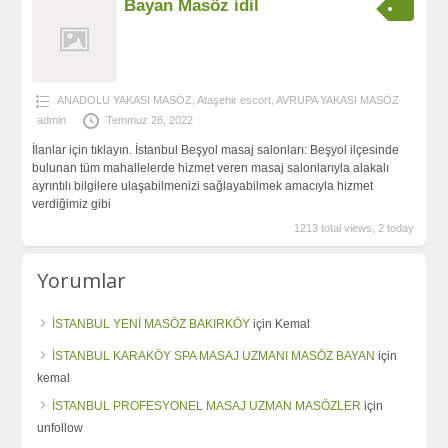
Bayan Masöz idil
ANADOLU YAKASI MASÖZ
,
Ataşehir escort
,
AVRUPA YAKASI MASÖZ
admin
Temmuz 28, 2022
İlanlar için tıklayın. İstanbul Beşyol masaj salonları: Beşyol ilçesinde
bulunan tüm mahallelerde hizmet veren masaj salonlarıyla alakalı
ayrıntılı bilgilere ulaşabilmenizi sağlayabilmek amacıyla hizmet
verdiğimiz gibi
1213 total views, 2 today
Yorumlar
İSTANBUL YENİ MASÖZ BAKIRKÖY
için
Kemal
İSTANBUL KARAKÖY SPA MASAJ UZMANI MASÖZ BAYAN
için
kemal
İSTANBUL PROFESYONEL MASAJ UZMAN MASÖZLER
için
unfollow