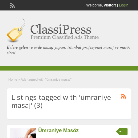
Welcome,
visitor!
[
Login
]
Evlere gelen ve evde masaj yapan, istanbul profesyonel masaj ve masöz
sitesi
Home
»
Ads tagged with "ümraniye masaj"
Listings tagged with 'ümraniye
masaj' (3)
Ümraniye Masöz