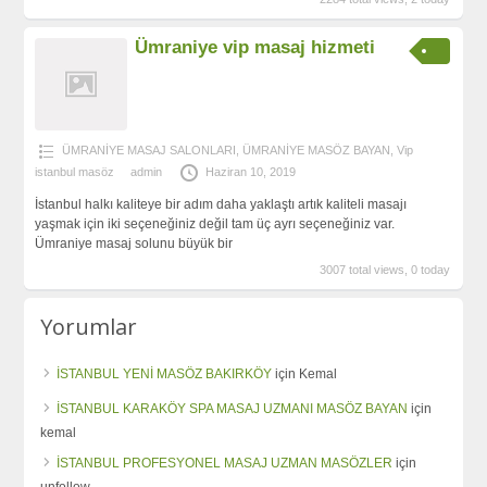
Ümraniye vip masaj hizmeti
ÜMRANİYE MASAJ SALONLARI
,
ÜMRANİYE MASÖZ BAYAN
,
Vip
istanbul masöz
admin
Haziran 10, 2019
İstanbul halkı kaliteye bir adım daha yaklaştı artık kaliteli masajı
yaşmak için iki seçeneğiniz değil tam üç ayrı seçeneğiniz var.
Ümraniye masaj solunu büyük bir
3007 total views, 0 today
Yorumlar
İSTANBUL YENİ MASÖZ BAKIRKÖY
için
Kemal
İSTANBUL KARAKÖY SPA MASAJ UZMANI MASÖZ BAYAN
için
kemal
İSTANBUL PROFESYONEL MASAJ UZMAN MASÖZLER
için