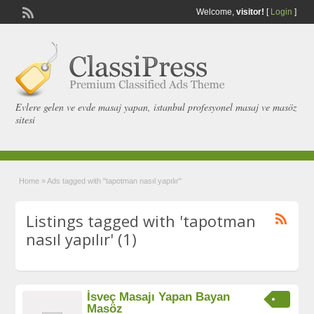
Welcome,
visitor!
[
Login
]
Evlere gelen ve evde masaj yapan, istanbul profesyonel masaj ve masöz
sitesi
Home
»
Ads tagged with "tapotman nasıl yapılır"
Listings tagged with 'tapotman
nasıl yapılır' (1)
İsveç Masajı Yapan Bayan
Masöz