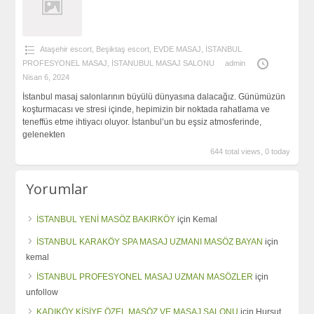
Ataşehir escort
,
Beşiktaş escort
,
EVDE MASAJ
,
İSTANBUL
PROFESYONEL MASAJ
,
İSTANUBUL MASAJ SALONU
admin
Nisan 6, 2024
İstanbul masaj salonlarının büyülü dünyasına dalacağız. Günümüzün
koşturmacası ve stresi içinde, hepimizin bir noktada rahatlama ve
teneffüs etme ihtiyacı oluyor. İstanbul’un bu eşsiz atmosferinde,
gelenekten
644 total views, 0 today
Yorumlar
İSTANBUL YENİ MASÖZ BAKIRKÖY
için
Kemal
İSTANBUL KARAKÖY SPA MASAJ UZMANI MASÖZ BAYAN
için
kemal
İSTANBUL PROFESYONEL MASAJ UZMAN MASÖZLER
için
unfollow
KADIKÖY KİŞİYE ÖZEL MASÖZ VE MASAJ SALONU
için
Hursut