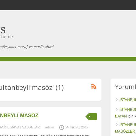
rofesyonel masaj ve masöz sitesi
ultanbeyli masöz' (1)
Yoruml
İSTANBU
İSTANBU
ANBEYLİ MASÖZ
BAYAN
için
İSTANBU
ANİYE MASAJ SALONLARI
admin
Aralık 28, 2017
MASÖZLER