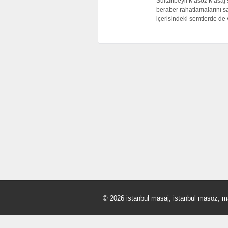
Sultanbeyli Masöz Masaj sa
beraber rahatlamalarını sa
içerisindeki semtlerde de 
© 2026 istanbul masaj, istanbul masöz, m