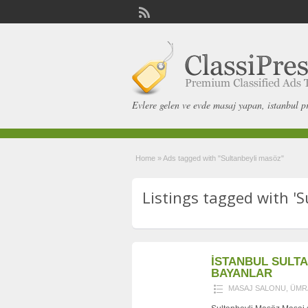
Evlere gelen ve evde masaj yapan, istanbul p
Home
»
Ads tagged with "Sultanbeyli masöz"
Listings tagged with 'S
İSTANBUL SULT
BAYANLAR
MASAJ SALONU
,
ÜMR