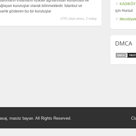
lonların insanların fiziksel ağrılarından kurtulması ile
KADIKÖY
ğlayan kuruluşlar olarak bilinmektedir. İstanbul ve
için
Hursut
varlık gösteren bu tür kuruluşlar
2791 total views, 2 today
Mecidiyek
DMCA
asaj, masöz bayan. All Rights Reserved.
Cl