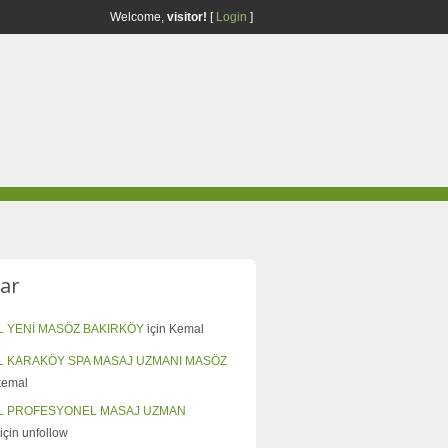
Welcome,
visitor!
[
Login
]
ar
L YENİ MASÖZ BAKIRKÖY
için
Kemal
L KARAKÖY SPA MASAJ UZMANI MASÖZ
kemal
L PROFESYONEL MASAJ UZMAN
için
unfollow