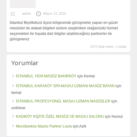
admin
Mayıs 13, 2022
İstanbul Beylikdüzü ilçesi bölgesinde görüşmeler yapan en güzel
masözler ile alakalı bilgileri sizlere ulaştırırken olağanüstü hizmet
seçenekleri ile hayata dair bilgiler alabileceğiniz partnerler ile
görüşmeniz
1472 total views, 1 today
Yorumlar
İSTANBUL YENİ MASÖZ BAKIRKÖY
için
Kemal
İSTANBUL KARAKÖY SPA MASAJ UZMANI MASÖZ BAYAN
için
kemal
İSTANBUL PROFESYONEL MASAJ UZMAN MASÖZLER
için
unfollow
KADIKÖY KİŞİYE ÖZEL MASÖZ VE MASAJ SALONU
için
Hursut
Mecidiyeköy Masöz Partner Leyla
için
Azik