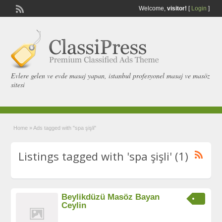
Welcome,
visitor!
[
Login
]
Evlere gelen ve evde masaj yapan, istanbul profesyonel masaj ve masöz
sitesi
Home
»
Ads tagged with "spa şişli"
Listings tagged with 'spa şişli' (1)
Beylikdüzü Masöz Bayan
Ceylin