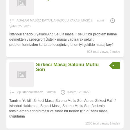
ADALAR MASÖZ BAYAN
,
ANADOLU YAKASI MASÖZ
admin
Şubat 25, 2023
İstanbul anadolu yakası Anti Selülit masajı : selülit bir problem haline
gelmekten vazgeçiyor! Üstelik masaj yaptırarak selülit
problemlerinizden kurtulabileceğiniz gibi en iyi şekilde masaj keyfi
928 total views, 2 today
Sirkeci Masaj Salonu Mutlu
Son
Vip istanbul masöz
admin
Kasım 12, 2022
Tanıtım: Yetkili: Sirkeci Masaj Salonu Mutlu Son Adres: Sirkeci Fatih/
İstanbul Hakkımda: Sirkeci Masaj Salonu Mutlu Son Bedenin
toksinlerden arındırılması ve zinde bir beden için düzenli masaj
uygulama
1286 total views, 1 today