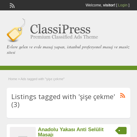
Welcome,
visitor!
[
Login
]
Evlere gelen ve evde masaj yapan, istanbul profesyonel masaj ve masöz
sitesi
Home
»
Ads tagged with "şişe çekme"
Listings tagged with 'şişe çekme'
(3)
Anadolu Yakası Anti Selülit
Masajı