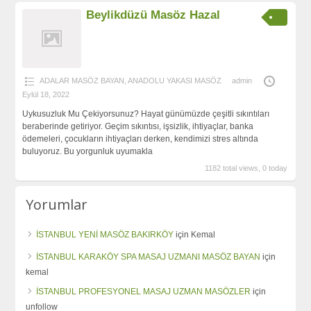
Beylikdüzü Masöz Hazal
ADALAR MASÖZ BAYAN
,
ANADOLU YAKASI MASÖZ
admin
Eylül 18, 2022
Uykusuzluk Mu Çekiyorsunuz? Hayat günümüzde çeşitli sıkıntıları
beraberinde getiriyor. Geçim sıkıntısı, işsizlik, ihtiyaçlar, banka
ödemeleri, çocukların ihtiyaçları derken, kendimizi stres altında
buluyoruz. Bu yorgunluk uyumakla
1182 total views, 0 today
Yorumlar
İSTANBUL YENİ MASÖZ BAKIRKÖY
için
Kemal
İSTANBUL KARAKÖY SPA MASAJ UZMANI MASÖZ BAYAN
için
kemal
İSTANBUL PROFESYONEL MASAJ UZMAN MASÖZLER
için
unfollow