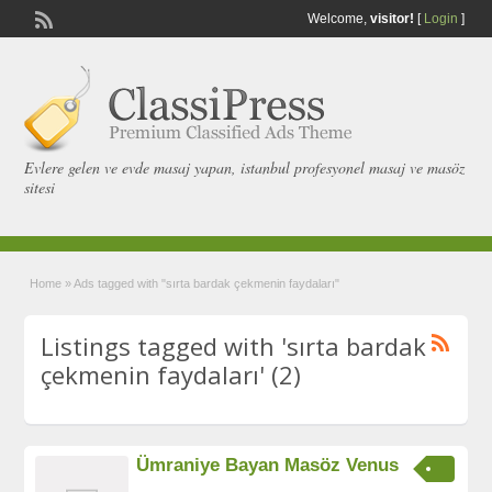
Welcome,
visitor!
[
Login
]
Evlere gelen ve evde masaj yapan, istanbul profesyonel masaj ve masöz
sitesi
Home
»
Ads tagged with "sırta bardak çekmenin faydaları"
Listings tagged with 'sırta bardak
çekmenin faydaları' (2)
Ümraniye Bayan Masöz Venus