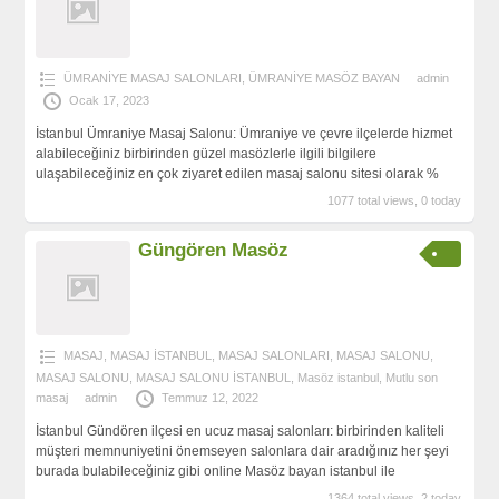
ÜMRANİYE MASAJ SALONLARI
,
ÜMRANİYE MASÖZ BAYAN
admin
Ocak 17, 2023
İstanbul Ümraniye Masaj Salonu: Ümraniye ve çevre ilçelerde hizmet
alabileceğiniz birbirinden güzel masözlerle ilgili bilgilere
ulaşabileceğiniz en çok ziyaret edilen masaj salonu sitesi olarak %
1077 total views, 0 today
Güngören Masöz
MASAJ
,
MASAJ İSTANBUL
,
MASAJ SALONLARI
,
MASAJ SALONU
,
MASAJ SALONU
,
MASAJ SALONU İSTANBUL
,
Masöz istanbul
,
Mutlu son
masaj
admin
Temmuz 12, 2022
İstanbul Gündören ilçesi en ucuz masaj salonları: birbirinden kaliteli
müşteri memnuniyetini önemseyen salonlara dair aradığınız her şeyi
burada bulabileceğiniz gibi online Masöz bayan istanbul ile
1364 total views, 2 today