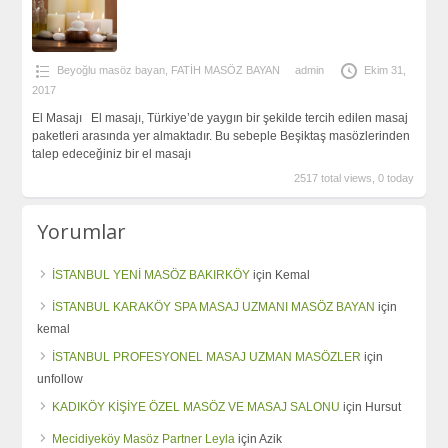
Beyoğlu masöz bayan
,
FATİH MASÖZ BAYAN
admin
Ekim 31,
2017
El Masajı El masajı, Türkiye’de yaygın bir şekilde tercih edilen masaj
paketleri arasında yer almaktadır. Bu sebeple Beşiktaş masözlerinden
talep edeceğiniz bir el masajı
2517 total views, 0 today
Yorumlar
İSTANBUL YENİ MASÖZ BAKIRKÖY
için
Kemal
İSTANBUL KARAKÖY SPA MASAJ UZMANI MASÖZ BAYAN
için
kemal
İSTANBUL PROFESYONEL MASAJ UZMAN MASÖZLER
için
unfollow
KADIKÖY KİŞİYE ÖZEL MASÖZ VE MASAJ SALONU
için
Hursut
Mecidiyeköy Masöz Partner Leyla
için
Azik