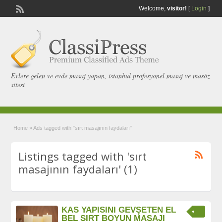
Welcome,
visitor!
[
Login
]
Evlere gelen ve evde masaj yapan, istanbul profesyonel masaj ve masöz
sitesi
Home
»
Ads tagged with "sırt masajının faydaları"
Listings tagged with 'sırt
masajının faydaları' (1)
KAS YAPISINI GEVŞETEN EL
BEL SIRT BOYUN MASAJI