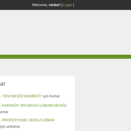
Welcome,
visitor!
[
Login
]
ar
L YENİ MASÖZ BAKIRKÖY
için
Kemal
L KARAKÖY SPA MASAJ UZMANI MASÖZ
kemal
L PROFESYONEL MASAJ UZMAN
için
unfollow