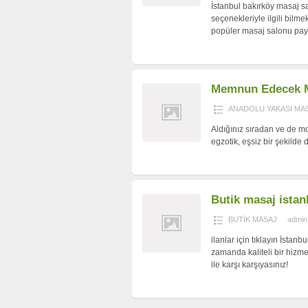
İstanbul bakırköy masaj sa
seçenekleriyle ilgili bilme
popüler masaj salonu payla
Memnun Edecek M
ANADOLU YAKASI MA
Aldığınız sıradan ve de mo
egzotik, eşsiz bir şekilde
Butik masaj istan
BUTİK MASAJ
admin
ilanlar için tıklayın İstan
zamanda kaliteli bir hizm
ile karşı karşıyasınız!