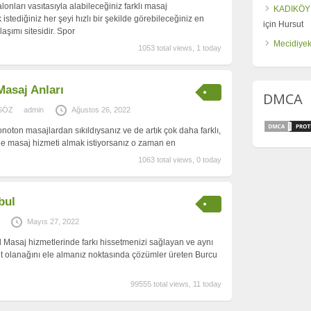
lonları vasıtasıyla alabileceğiniz farklı masaj
KADIKÖY
k istediğiniz her şeyi hızlı bir şekilde görebileceğiniz en
için
Hursut
şımı sitesidir. Spor
Mecidiyek
1053 total views, 1 today
asaj Anları
DMCA
SÖZ
admin
Ağustos 26, 2022
noton masajlardan sıkıldıysanız ve de artık çok daha farklı,
 de masaj hizmeti almak istiyorsanız o zaman en
1063 total views, 0 today
bul
Mayıs 27, 2022
bul Masaj hizmetlerinde farkı hissetmenizi sağlayan ve aynı
et olanağını ele almanız noktasında çözümler üreten Burcu
99555 total views, 11 today