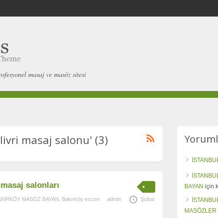
rofesyonel masaj ve masöz sitesi
livri masaj salonu' (3)
Yoruml
İSTANBU
İSTANBU
 masaj salonları
BAYAN
için
AKIRKÖY MASÖZ BAYAN
,
Bakırköy escort
admin
Şubat
İSTANBU
MASÖZLER