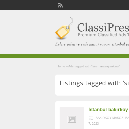
Evlere gelen ve evde masaj yapan, istanbul p
Home
»
Ads tagged with "silivri masaj salonu"
Listings tagged with 'si
İstanbul bakırköy
BAKIRKÖY MASÖZ
,
B
7, 2023