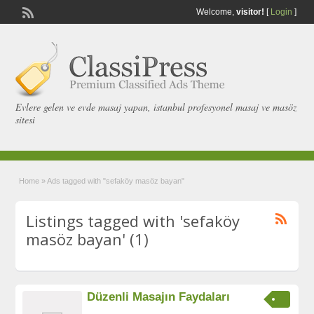
Welcome,
visitor!
[
Login
]
Evlere gelen ve evde masaj yapan, istanbul profesyonel masaj ve masöz
sitesi
Home
»
Ads tagged with "sefaköy masöz bayan"
Listings tagged with 'sefaköy
masöz bayan' (1)
Düzenli Masajın Faydaları