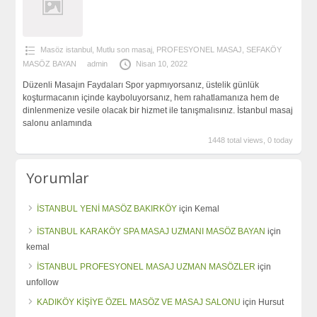
Masöz istanbul
,
Mutlu son masaj
,
PROFESYONEL MASAJ
,
SEFAKÖY
MASÖZ BAYAN
admin
Nisan 10, 2022
Düzenli Masajın Faydaları Spor yapmıyorsanız, üstelik günlük
koşturmacanın içinde kayboluyorsanız, hem rahatlamanıza hem de
dinlenmenize vesile olacak bir hizmet ile tanışmalısınız. İstanbul masaj
salonu anlamında
1448 total views, 0 today
Yorumlar
İSTANBUL YENİ MASÖZ BAKIRKÖY
için
Kemal
İSTANBUL KARAKÖY SPA MASAJ UZMANI MASÖZ BAYAN
için
kemal
İSTANBUL PROFESYONEL MASAJ UZMAN MASÖZLER
için
unfollow
KADIKÖY KİŞİYE ÖZEL MASÖZ VE MASAJ SALONU
için
Hursut