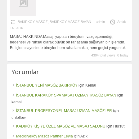
BAKIRKÖY MASÖZ
,
BAKIRKÖY MASÖZ BAYAN
admin
Aralık
14, 2016
MASAJ HAKKINDA Masaj, yaptıran bireylerin vazgeçemediği,
bedensel ve ruhsal olarak büyük bir rahatlama sağlayan bir işlemdir.
Bu işlem sayesinde bireyler hem rahatlamakta, hem geçici yorgunluk
4304 total views, 0 today
Yorumlar
İSTANBUL YENİ MASÖZ BAKIRKÖY
için
Kemal
İSTANBUL KARAKÖY SPA MASAJ UZMANI MASÖZ BAYAN
için
kemal
İSTANBUL PROFESYONEL MASAJ UZMAN MASÖZLER
için
unfollow
KADIKÖY KİŞİYE ÖZEL MASÖZ VE MASAJ SALONU
için
Hursut
Mecidiyeköy Masöz Partner Leyla
için
Azik