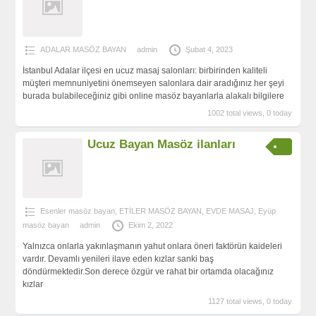
ADALAR MASÖZ BAYAN
admin
Şubat 4, 2023
İstanbul Adalar ilçesi en ucuz masaj salonları: birbirinden kaliteli
müşteri memnuniyetini önemseyen salonlara dair aradığınız her şeyi
burada bulabileceğiniz gibi online masöz bayanlarla alakalı bilgilere
1002 total views, 0 today
Ucuz Bayan Masöz ilanları
Esenler masöz bayan
,
ETİLER MASÖZ BAYAN
,
EVDE MASAJ
,
Eyüp
masöz bayan
admin
Ekim 2, 2022
Yalnızca onlarla yakınlaşmanın yahut onlara öneri faktörün kaideleri
vardır. Devamlı yenileri ilave eden kızlar sanki baş
döndürmektedir.Son derece özgür ve rahat bir ortamda olacağınız
kızlar
1127 total views, 0 today