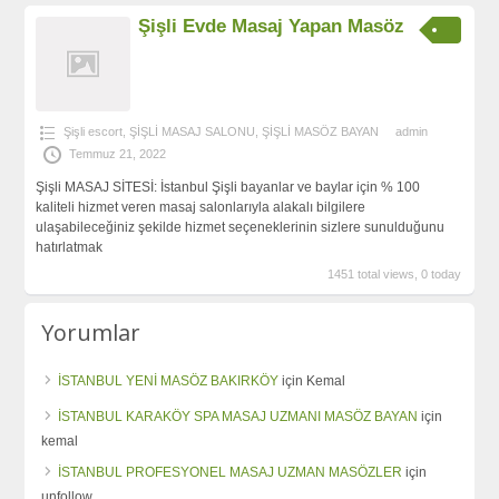
Şişli Evde Masaj Yapan Masöz
Şişli escort
,
ŞİŞLİ MASAJ SALONU
,
ŞİŞLİ MASÖZ BAYAN
admin
Temmuz 21, 2022
Şişli MASAJ SİTESİ: İstanbul Şişli bayanlar ve baylar için % 100
kaliteli hizmet veren masaj salonlarıyla alakalı bilgilere
ulaşabileceğiniz şekilde hizmet seçeneklerinin sizlere sunulduğunu
hatırlatmak
1451 total views, 0 today
Yorumlar
İSTANBUL YENİ MASÖZ BAKIRKÖY
için
Kemal
İSTANBUL KARAKÖY SPA MASAJ UZMANI MASÖZ BAYAN
için
kemal
İSTANBUL PROFESYONEL MASAJ UZMAN MASÖZLER
için
unfollow