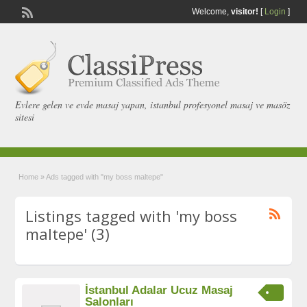
Welcome,
visitor!
[
Login
]
Evlere gelen ve evde masaj yapan, istanbul profesyonel masaj ve masöz
sitesi
Home
»
Ads tagged with "my boss maltepe"
Listings tagged with 'my boss
maltepe' (3)
İstanbul Adalar Ucuz Masaj
Salonları