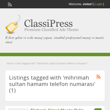
Welcome,
visitor!
[
Login
]
Evlere gelen ve evde masaj yapan, istanbul profesyonel masaj ve masöz
sitesi
Home
»
Ads tagged with "mihrimah sultan hamamı telefon numarası"
Listings tagged with 'mihrimah
sultan hamamı telefon numarası'
(1)