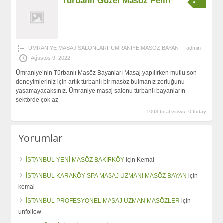
Türbanlı Güzel Masöz Pelin
ÜMRANİYE MASAJ SALONLARI
,
ÜMRANİYE MASÖZ BAYAN
admin
Ağustos 9, 2022
Ümraniye’nin Türbanlı Masöz Bayanları Masaj yapılırken mutlu son
deneyimleriniz için artık türbanlı bir masöz bulmanız zorluğunu
yaşamayacaksınız. Ümraniye masaj salonu türbanlı bayanların
sektörde çok az
1093 total views, 0 today
Yorumlar
İSTANBUL YENİ MASÖZ BAKIRKÖY
için
Kemal
İSTANBUL KARAKÖY SPA MASAJ UZMANI MASÖZ BAYAN
için
kemal
İSTANBUL PROFESYONEL MASAJ UZMAN MASÖZLER
için
unfollow