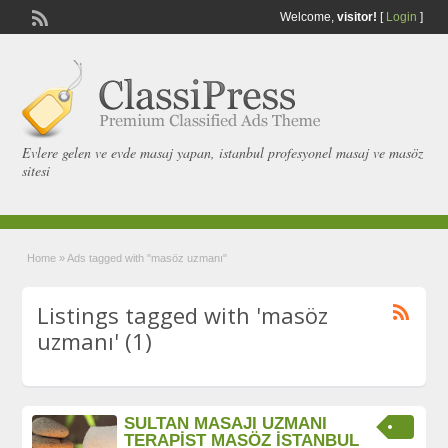
Welcome,
visitor!
[
Login
]
Evlere gelen ve evde masaj yapan, istanbul profesyonel masaj ve masöz
sitesi
Home
»
Ads tagged with "masöz uzmanı"
Listings tagged with 'masöz
uzmanı' (1)
SULTAN MASAJI UZMANI
TERAPİST MASÖZ İSTANBUL