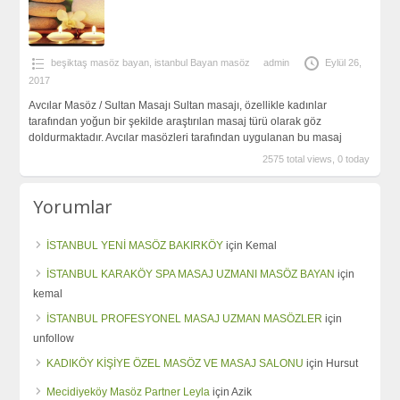
beşiktaş masöz bayan
,
istanbul Bayan masöz
admin
Eylül 26,
2017
Avcılar Masöz / Sultan Masajı Sultan masajı, özellikle kadınlar
tarafından yoğun bir şekilde araştırılan masaj türü olarak göz
doldurmaktadır. Avcılar masözleri tarafından uygulanan bu masaj
2575 total views, 0 today
Yorumlar
İSTANBUL YENİ MASÖZ BAKIRKÖY
için
Kemal
İSTANBUL KARAKÖY SPA MASAJ UZMANI MASÖZ BAYAN
için
kemal
İSTANBUL PROFESYONEL MASAJ UZMAN MASÖZLER
için
unfollow
KADIKÖY KİŞİYE ÖZEL MASÖZ VE MASAJ SALONU
için
Hursut
Mecidiyeköy Masöz Partner Leyla
için
Azik