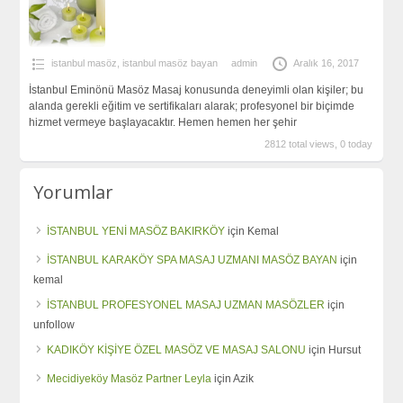
istanbul masöz
,
istanbul masöz bayan
admin
Aralık 16, 2017
İstanbul Eminönü Masöz Masaj konusunda deneyimli olan kişiler; bu
alanda gerekli eğitim ve sertifikaları alarak; profesyonel bir biçimde
hizmet vermeye başlayacaktır. Hemen hemen her şehir
2812 total views, 0 today
Yorumlar
İSTANBUL YENİ MASÖZ BAKIRKÖY
için
Kemal
İSTANBUL KARAKÖY SPA MASAJ UZMANI MASÖZ BAYAN
için
kemal
İSTANBUL PROFESYONEL MASAJ UZMAN MASÖZLER
için
unfollow
KADIKÖY KİŞİYE ÖZEL MASÖZ VE MASAJ SALONU
için
Hursut
Mecidiyeköy Masöz Partner Leyla
için
Azik