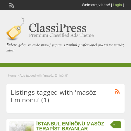
Welcome,
visitor!
[
Login
]
Evlere gelen ve evde masaj yapan, istanbul profesyonel masaj ve masöz
sitesi
Home
»
Ads tagged with "masöz Eminönü"
Listings tagged with 'masöz
Eminönü' (1)
İSTANBUL EMİNÖNÜ MASÖZ
TERAPİST BAYANLAR