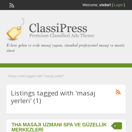
Welcome,
visitor!
[
Login
]
Evlere gelen ve evde masaj yapan, istanbul profesyonel masaj ve masöz
sitesi
Home
»
Ads tagged with "masaj yerleri"
Listings tagged with 'masaj
yerleri' (1)
THA MASAJI UZMANI SPA VE GÜZELLİK
MERKEZLERİ