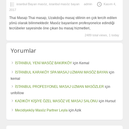
istanbul Bayan masöz
,
istanbul masöz bayan
admin
Kasım 4,
2017
Thai Masajı Thai masajı, Uzakdoğu masaj stilinin en çok tercih edilen
yönü olarak bilinmektedir. Masöz bayanların profesyonelce edindiği
tecrübeler sayesinde öne çıkan bu masaj hizmetleri,
2489 total views, 1 today
Yorumlar
İSTANBUL YENİ MASÖZ BAKIRKÖY
için
Kemal
İSTANBUL KARAKÖY SPA MASAJ UZMANI MASÖZ BAYAN
için
kemal
İSTANBUL PROFESYONEL MASAJ UZMAN MASÖZLER
için
unfollow
KADIKÖY KİŞİYE ÖZEL MASÖZ VE MASAJ SALONU
için
Hursut
Mecidiyeköy Masöz Partner Leyla
için
Azik