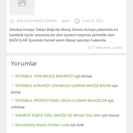
BAĞCILAR MASÖZ BAYAN
admin
Ocak 20, 2023
İstanbul Avrupa Yakası Bağcılar Masaj Salonu Avrupa yakasında en
hareketli ilçeler arasında yer alan ilçelerin başında gelmekte olan
BAĞCILAR İlçesinde hizmet veren Masaj salonları hakkında
1177 total views, 2 today
Yorumlar
İSTANBUL YENİ MASÖZ BAKIRKÖY
için
Kemal
İSTANBUL KARAKÖY SPA MASAJ UZMANI MASÖZ BAYAN
için
kemal
İSTANBUL PROFESYONEL MASAJ UZMAN MASÖZLER
için
unfollow
KADIKÖY KİŞİYE ÖZEL MASÖZ VE MASAJ SALONU
için
Hursut
Mecidiyeköy Masöz Partner Leyla
için
Azik