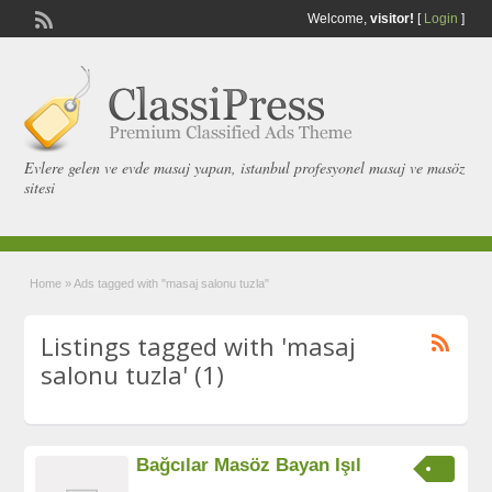
Welcome,
visitor!
[
Login
]
Evlere gelen ve evde masaj yapan, istanbul profesyonel masaj ve masöz
sitesi
Home
»
Ads tagged with "masaj salonu tuzla"
Listings tagged with 'masaj
salonu tuzla' (1)
Bağcılar Masöz Bayan Işıl