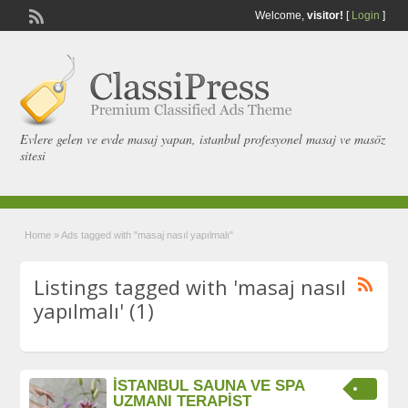
Welcome,
visitor!
[
Login
]
Evlere gelen ve evde masaj yapan, istanbul profesyonel masaj ve masöz
sitesi
Home
»
Ads tagged with "masaj nasıl yapılmalı"
Listings tagged with 'masaj nasıl
yapılmalı' (1)
İSTANBUL SAUNA VE SPA
UZMANI TERAPİST