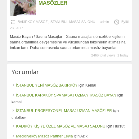
MASÖZLER
BAKIRKÖY MASÖZ
,
İSTANUBUL MASAJ SALONU
admin
Eylül
23, 2017
Masöz Bayan / Sauna Masajları Sauna masajları, öncelikle kişilerin
sauna ortamında gevşemesine ve vücudundan toksinlerin atılmasına
imkan tanır. Daha sonrasında sauna ortamında masöz bayanlar
2466 total views, 1 today
Yorumlar
İSTANBUL YENİ MASÖZ BAKIRKÖY
için
Kemal
İSTANBUL KARAKÖY SPA MASAJ UZMANI MASÖZ BAYAN
için
kemal
İSTANBUL PROFESYONEL MASAJ UZMAN MASÖZLER
için
unfollow
KADIKÖY KİŞİYE ÖZEL MASÖZ VE MASAJ SALONU
için
Hursut
Mecidiyeköy Masöz Partner Leyla
için
Azik