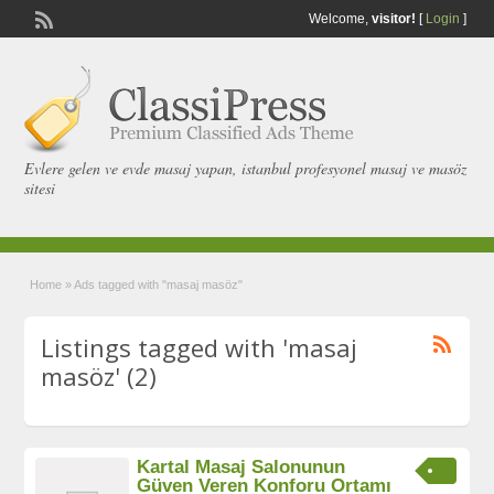
Welcome,
visitor!
[
Login
]
Evlere gelen ve evde masaj yapan, istanbul profesyonel masaj ve masöz
sitesi
Home
»
Ads tagged with "masaj masöz"
Listings tagged with 'masaj
masöz' (2)
Kartal Masaj Salonunun
Güven Veren Konforu Ortamı