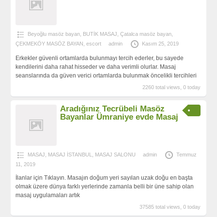
Beyoğlu masöz bayan
,
BUTİK MASAJ
,
Çatalca masöz bayan
,
ÇEKMEKÖY MASÖZ BAYAN
,
escort
admin
Kasım 25, 2019
Erkekler güvenli ortamlarda bulunmayı tercih ederler, bu sayede
kendilerini daha rahat hisseder ve daha verimli olurlar. Masaj
seanslarında da güven verici ortamlarda bulunmak öncelikli tercihleri
2260 total views, 0 today
Aradığınız Tecrübeli Masöz
Bayanlar Ümraniye evde Masaj
MASAJ
,
MASAJ İSTANBUL
,
MASAJ SALONU
admin
Temmuz
11, 2019
İlanlar için Tıklayın. Masajın doğum yeri sayılan uzak doğu en başta
olmak üzere dünya farklı yerlerinde zamanla belli bir üne sahip olan
masaj uygulamaları artık
37585 total views, 0 today