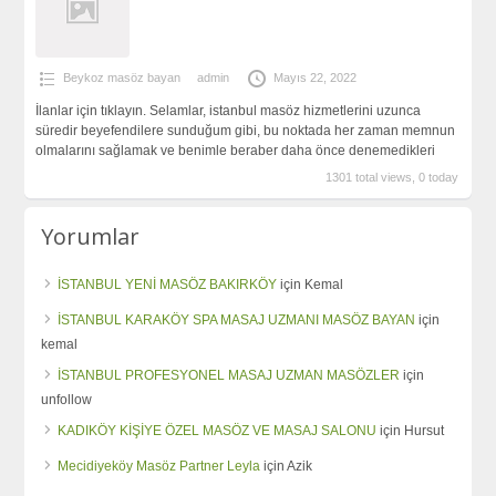
Beykoz masöz bayan
admin
Mayıs 22, 2022
İlanlar için tıklayın. Selamlar, istanbul masöz hizmetlerini uzunca
süredir beyefendilere sunduğum gibi, bu noktada her zaman memnun
olmalarını sağlamak ve benimle beraber daha önce denemedikleri
1301 total views, 0 today
Yorumlar
İSTANBUL YENİ MASÖZ BAKIRKÖY
için
Kemal
İSTANBUL KARAKÖY SPA MASAJ UZMANI MASÖZ BAYAN
için
kemal
İSTANBUL PROFESYONEL MASAJ UZMAN MASÖZLER
için
unfollow
KADIKÖY KİŞİYE ÖZEL MASÖZ VE MASAJ SALONU
için
Hursut
Mecidiyeköy Masöz Partner Leyla
için
Azik