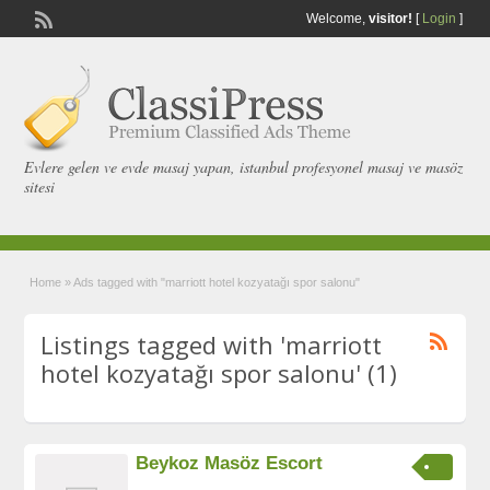
Welcome,
visitor!
[
Login
]
Evlere gelen ve evde masaj yapan, istanbul profesyonel masaj ve masöz
sitesi
Home
»
Ads tagged with "marriott hotel kozyatağı spor salonu"
Listings tagged with 'marriott
hotel kozyatağı spor salonu' (1)
Beykoz Masöz Escort