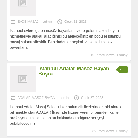
EVDE MASAJ
admin
Ocak 31, 2023
İstanbul evlere gelen masöz bayanlar: evlere gelen masöz bayan
hizmetleriyle alakalı aradığınızı bulabileceğiniz en popüler istanbul
masaj salonu sitesidir! Birbirinden deneyimli ve kaliteli masöz
bayanlarla
1017 total views, 1 today
İstanbul Adalar Masöz Bayan
Büşra
ADALAR MASÖZ BAYAN
admin
Ocak 27, 2023
İstanbul Adalar Masaj Salonu İstanbulun elit ilçelerinden biri olarak
bilinmekte olan ADALAR İlçesinde hizmet veren birbirinden kaliteli
profesyonel masaj salonları hakkında aradığınız her şeyi
bulabileceğiniz
851 total views, 0 today