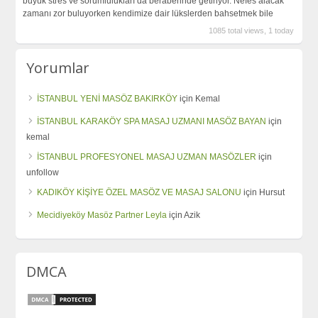
büyük stres ve sorumlulukları da beraberinde getiriyor. Nefes alacak
zamanı zor buluyorken kendimize dair lükslerden bahsetmek bile
1085 total views, 1 today
Yorumlar
İSTANBUL YENİ MASÖZ BAKIRKÖY
için
Kemal
İSTANBUL KARAKÖY SPA MASAJ UZMANI MASÖZ BAYAN
için
kemal
İSTANBUL PROFESYONEL MASAJ UZMAN MASÖZLER
için
unfollow
KADIKÖY KİŞİYE ÖZEL MASÖZ VE MASAJ SALONU
için
Hursut
Mecidiyeköy Masöz Partner Leyla
için
Azik
DMCA