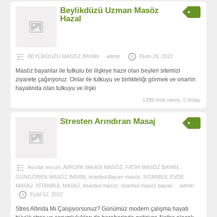
Beylikdüzü Uzman Masöz
Hazal
BEYLİKDÜZÜ MASÖZ BAYAN
admin
Ekim 29, 2022
Masöz bayanlar ile tutkulu bir ilişkiye hazır olan beyleri sitemizi
ziyarete çağırıyoruz. Onlar ile tutkuyu ve birlikteliği görmek ve onarlın
hayatında olan tutkuyu ve ilişki
1299 total views, 0 today
Stresten Arındıran Masaj
Avcılar escort
,
AVRUPA YAKASI MASÖZ
,
FATİH MASÖZ BAYAN
,
GÜNGÖREN MASÖZ BAYAN
,
istanbul Bayan masöz
,
İSTANBUL EVDE
MASAJ
,
İSTANBUL MASAJ
,
istanbul masöz
,
istanbul masöz bayan
admin
Eylül 12, 2022
Stres Altında Mı Çalışıyorsunuz? Günümüz modern çalışma hayatı