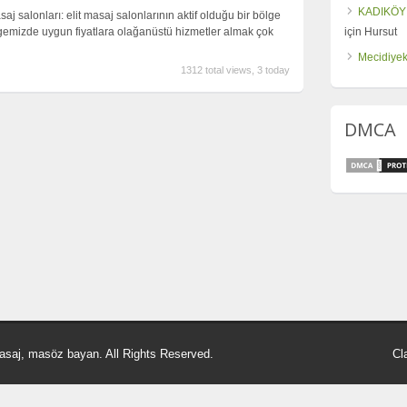
KADIKÖY
saj salonları: elit masaj salonlarının aktif olduğu bir bölge
gemizde uygun fiyatlara olağanüstü hizmetler almak çok
için
Hursut
Mecidiyek
1312 total views, 3 today
DMCA
asaj, masöz bayan. All Rights Reserved.
Cl