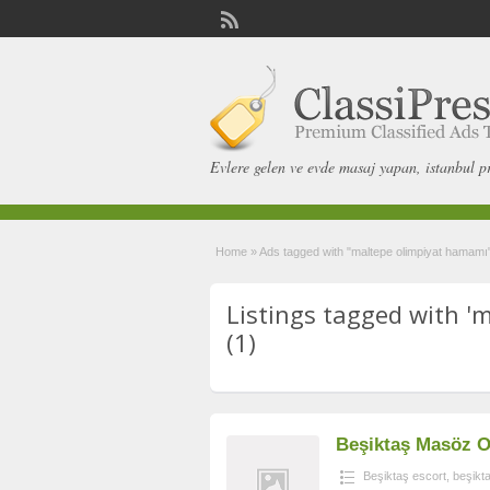
Evlere gelen ve evde masaj yapan, istanbul p
Home
»
Ads tagged with "maltepe olimpiyat hamamı
Listings tagged with '
(1)
Beşiktaş Masöz O
Beşiktaş escort
,
beşikt