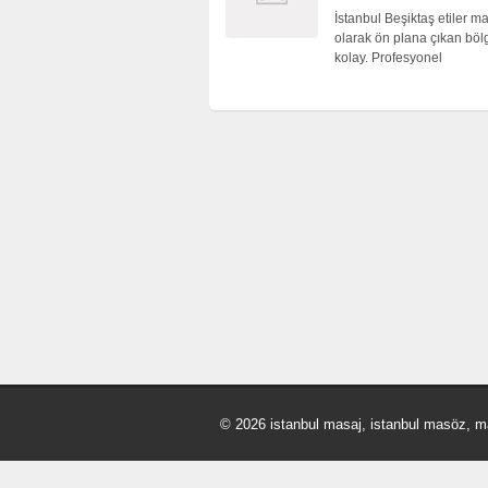
İstanbul Beşiktaş etiler ma
olarak ön plana çıkan böl
kolay. Profesyonel
© 2026 istanbul masaj, istanbul masöz, m