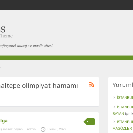
rofesyonel masaj ve masöz sitesi
"
maltepe olimpiyat hamamı'
Yoruml
İSTANBU
İSTANBU
BAYAN
için
lga
İSTANBU
MASÖZLER
aş masöz bayan
admin
Ekim 6, 2022