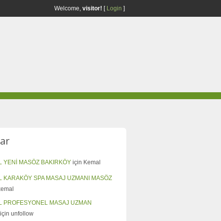
Welcome,
visitor!
[
Login
]
ar
L YENİ MASÖZ BAKIRKÖY
için
Kemal
L KARAKÖY SPA MASAJ UZMANI MASÖZ
kemal
L PROFESYONEL MASAJ UZMAN
için
unfollow