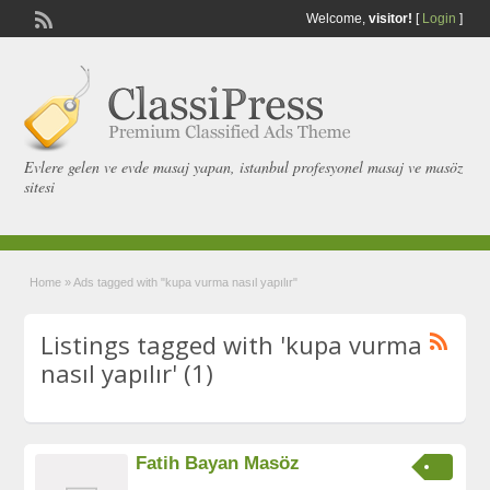
Welcome,
visitor!
[
Login
]
Evlere gelen ve evde masaj yapan, istanbul profesyonel masaj ve masöz
sitesi
Home
»
Ads tagged with "kupa vurma nasıl yapılır"
Listings tagged with 'kupa vurma
nasıl yapılır' (1)
Fatih Bayan Masöz