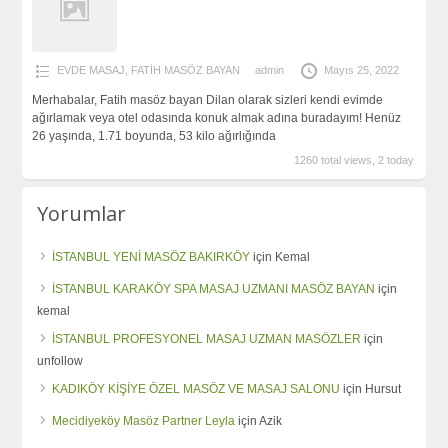
EVDE MASAJ
,
FATİH MASÖZ BAYAN
admin
Mayıs 25, 2022
Merhabalar, Fatih masöz bayan Dilan olarak sizleri kendi evimde
ağırlamak veya otel odasında konuk almak adına buradayım! Henüz
26 yaşında, 1.71 boyunda, 53 kilo ağırlığında
1260 total views, 2 today
Yorumlar
İSTANBUL YENİ MASÖZ BAKIRKÖY
için
Kemal
İSTANBUL KARAKÖY SPA MASAJ UZMANI MASÖZ BAYAN
için
kemal
İSTANBUL PROFESYONEL MASAJ UZMAN MASÖZLER
için
unfollow
KADIKÖY KİŞİYE ÖZEL MASÖZ VE MASAJ SALONU
için
Hursut
Mecidiyeköy Masöz Partner Leyla
için
Azik