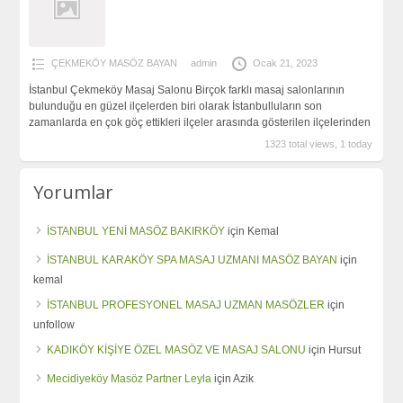
ÇEKMEKÖY MASÖZ BAYAN
admin
Ocak 21, 2023
İstanbul Çekmeköy Masaj Salonu Birçok farklı masaj salonlarının
bulunduğu en güzel ilçelerden biri olarak İstanbulluların son
zamanlarda en çok göç ettikleri ilçeler arasında gösterilen ilçelerinden
1323 total views, 1 today
Yorumlar
İSTANBUL YENİ MASÖZ BAKIRKÖY
için
Kemal
İSTANBUL KARAKÖY SPA MASAJ UZMANI MASÖZ BAYAN
için
kemal
İSTANBUL PROFESYONEL MASAJ UZMAN MASÖZLER
için
unfollow
KADIKÖY KİŞİYE ÖZEL MASÖZ VE MASAJ SALONU
için
Hursut
Mecidiyeköy Masöz Partner Leyla
için
Azik