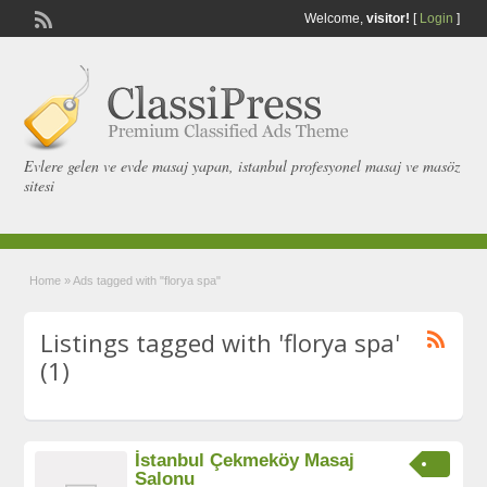
Welcome,
visitor!
[
Login
]
Evlere gelen ve evde masaj yapan, istanbul profesyonel masaj ve masöz
sitesi
Home
»
Ads tagged with "florya spa"
Listings tagged with 'florya spa'
(1)
İstanbul Çekmeköy Masaj
Salonu