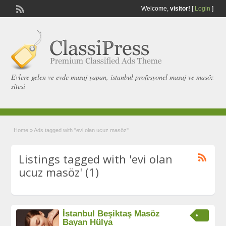
Welcome,
visitor!
[
Login
]
Evlere gelen ve evde masaj yapan, istanbul profesyonel masaj ve masöz
sitesi
Home
»
Ads tagged with "evi olan ucuz masöz"
Listings tagged with 'evi olan
ucuz masöz' (1)
İstanbul Beşiktaş Masöz
Bayan Hülya