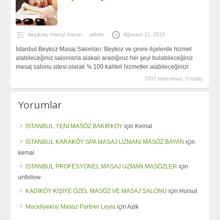
beşiktaş masöz bayan
admin
Ağustos 21, 2016
İstanbul Beykoz Masaj Salonları: Beykoz ve çevre ilçelerde hizmet
alabileceğiniz salonlarla alakalı aradığınız her şeyi bulabileceğiniz
masaj salonu sitesi olarak % 100 kaliteli hizmetler alabileceğinizi
3703 total views, 0 today
Yorumlar
İSTANBUL YENİ MASÖZ BAKIRKÖY
için
Kemal
İSTANBUL KARAKÖY SPA MASAJ UZMANI MASÖZ BAYAN
için
kemal
İSTANBUL PROFESYONEL MASAJ UZMAN MASÖZLER
için
unfollow
KADIKÖY KİŞİYE ÖZEL MASÖZ VE MASAJ SALONU
için
Hursut
Mecidiyeköy Masöz Partner Leyla
için
Azik