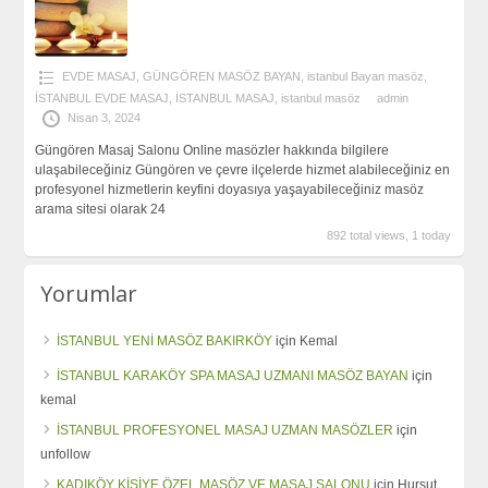
EVDE MASAJ
,
GÜNGÖREN MASÖZ BAYAN
,
istanbul Bayan masöz
,
İSTANBUL EVDE MASAJ
,
İSTANBUL MASAJ
,
istanbul masöz
admin
Nisan 3, 2024
Güngören Masaj Salonu Online masözler hakkında bilgilere
ulaşabileceğiniz Güngören ve çevre ilçelerde hizmet alabileceğiniz en
profesyonel hizmetlerin keyfini doyasıya yaşayabileceğiniz masöz
arama sitesi olarak 24
892 total views, 1 today
Yorumlar
İSTANBUL YENİ MASÖZ BAKIRKÖY
için
Kemal
İSTANBUL KARAKÖY SPA MASAJ UZMANI MASÖZ BAYAN
için
kemal
İSTANBUL PROFESYONEL MASAJ UZMAN MASÖZLER
için
unfollow
KADIKÖY KİŞİYE ÖZEL MASÖZ VE MASAJ SALONU
için
Hursut