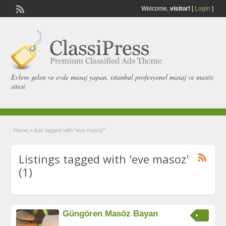
Welcome,
visitor!
[
Login
]
Evlere gelen ve evde masaj yapan, istanbul profesyonel masaj ve masöz
sitesi
Home
»
Ads tagged with "eve masoz"
Listings tagged with 'eve masoz'
(1)
Güngören Masöz Bayan