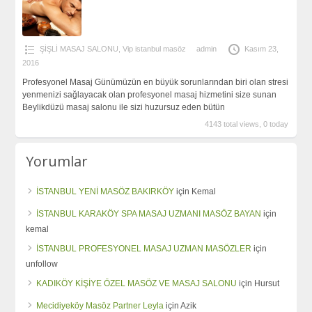
ŞİŞLİ MASAJ SALONU
,
Vip istanbul masöz
admin
Kasım 23,
2016
Profesyonel Masaj Günümüzün en büyük sorunlarından biri olan stresi
yenmenizi sağlayacak olan profesyonel masaj hizmetini size sunan
Beylikdüzü masaj salonu ile sizi huzursuz eden bütün
4143 total views, 0 today
Yorumlar
İSTANBUL YENİ MASÖZ BAKIRKÖY
için
Kemal
İSTANBUL KARAKÖY SPA MASAJ UZMANI MASÖZ BAYAN
için
kemal
İSTANBUL PROFESYONEL MASAJ UZMAN MASÖZLER
için
unfollow
KADIKÖY KİŞİYE ÖZEL MASÖZ VE MASAJ SALONU
için
Hursut
Mecidiyeköy Masöz Partner Leyla
için
Azik