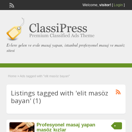
Welcome,
visitor!
[
Login
]
Evlere gelen ve evde masaj yapan, istanbul profesyonel masaj ve masöz
sitesi
Home
»
Ads tagged with "elit masöz bayan"
Listings tagged with 'elit masöz
bayan' (1)
Profesyonel masaj yapan
masöz kızlar