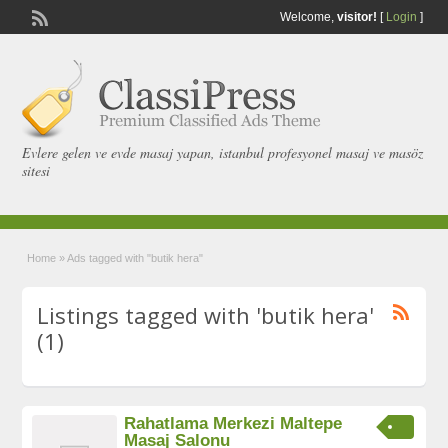
Welcome,
visitor!
[
Login
]
Evlere gelen ve evde masaj yapan, istanbul profesyonel masaj ve masöz
sitesi
Home
»
Ads tagged with "butik hera"
Listings tagged with 'butik hera'
(1)
Rahatlama Merkezi Maltepe
Masaj Salonu