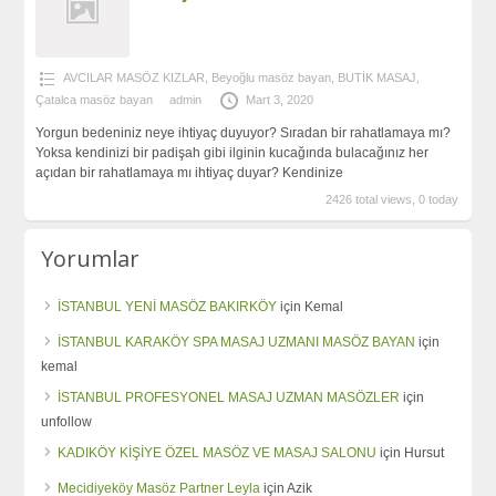
AVCILAR MASÖZ KIZLAR
,
Beyoğlu masöz bayan
,
BUTİK MASAJ
,
Çatalca masöz bayan
admin
Mart 3, 2020
Yorgun bedeniniz neye ihtiyaç duyuyor? Sıradan bir rahatlamaya mı?
Yoksa kendinizi bir padişah gibi ilginin kucağında bulacağınız her
açıdan bir rahatlamaya mı ihtiyaç duyar? Kendinize
2426 total views, 0 today
Yorumlar
İSTANBUL YENİ MASÖZ BAKIRKÖY
için
Kemal
İSTANBUL KARAKÖY SPA MASAJ UZMANI MASÖZ BAYAN
için
kemal
İSTANBUL PROFESYONEL MASAJ UZMAN MASÖZLER
için
unfollow
KADIKÖY KİŞİYE ÖZEL MASÖZ VE MASAJ SALONU
için
Hursut
Mecidiyeköy Masöz Partner Leyla
için
Azik