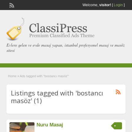
Welcome,
visitor!
[
Login
]
Evlere gelen ve evde masaj yapan, istanbul profesyonel masaj ve masöz
sitesi
Home
»
Ads tagged with "bostancı masöz"
Listings tagged with 'bostancı
masöz' (1)
Nuru Masaj