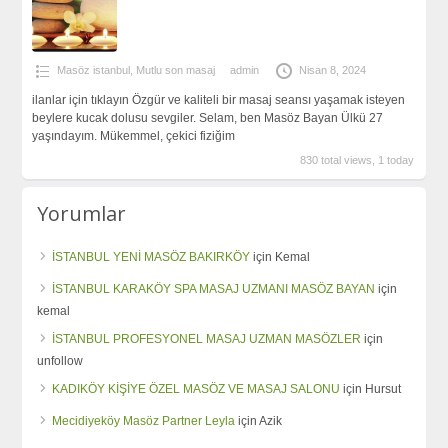
Masöz istanbul
,
Mutlu son masaj
admin
Nisan 8, 2024
ilanlar için tıklayın Özgür ve kaliteli bir masaj seansı yaşamak isteyen
beylere kucak dolusu sevgiler. Selam, ben Masöz Bayan Ülkü 27
yaşındayım. Mükemmel, çekici fiziğim
830 total views, 1 today
Yorumlar
İSTANBUL YENİ MASÖZ BAKIRKÖY
için
Kemal
İSTANBUL KARAKÖY SPA MASAJ UZMANI MASÖZ BAYAN
için
kemal
İSTANBUL PROFESYONEL MASAJ UZMAN MASÖZLER
için
unfollow
KADIKÖY KİŞİYE ÖZEL MASÖZ VE MASAJ SALONU
için
Hursut
Mecidiyeköy Masöz Partner Leyla
için
Azik