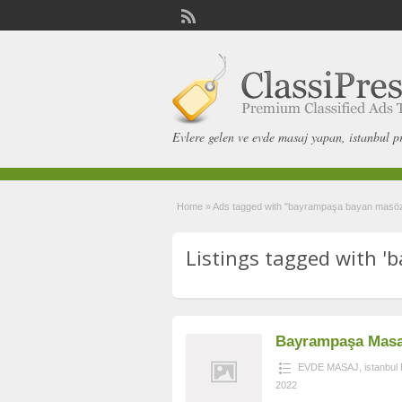
Evlere gelen ve evde masaj yapan, istanbul p
Home
»
Ads tagged with "bayrampaşa bayan masö
Listings tagged with '
Bayrampaşa Masaj
EVDE MASAJ
,
istanbu
2022