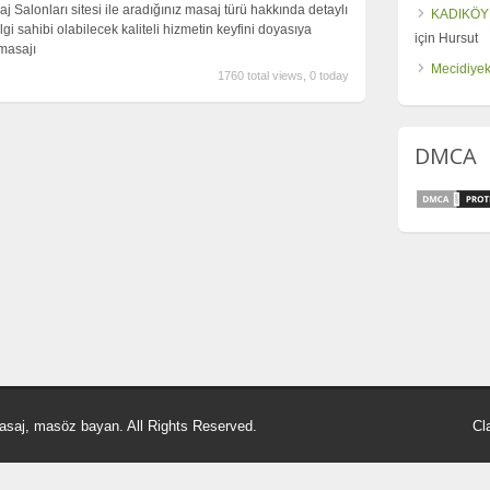
Salonları sitesi ile aradığınız masaj türü hakkında detaylı
KADIKÖY
bilgi sahibi olabilecek kaliteli hizmetin keyfini doyasıya
için
Hursut
masajı
Mecidiyek
1760 total views, 0 today
DMCA
asaj, masöz bayan. All Rights Reserved.
Cl