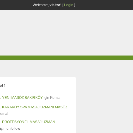
Welcome,
visitor!
[
Login
]
ar
L YENİ MASÖZ BAKIRKÖY
için
Kemal
L KARAKÖY SPA MASAJ UZMANI MASÖZ
kemal
L PROFESYONEL MASAJ UZMAN
için
unfollow