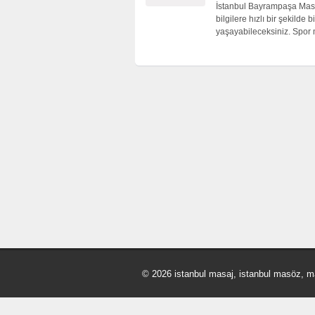
İstanbul Bayrampaşa Masaj 
bilgilere hızlı bir şekilde 
yaşayabileceksiniz. Spor 
© 2026 istanbul masaj, istanbul masöz, m