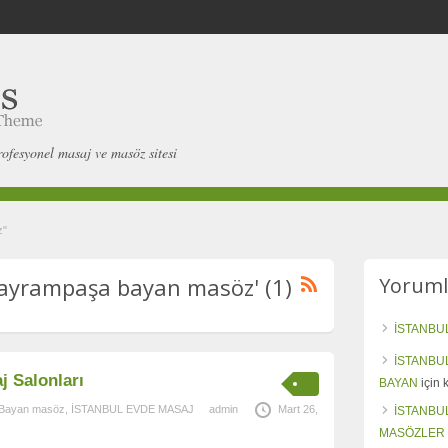
rofesyonel masaj ve masöz sitesi
z"
bayrampaşa bayan masöz' (1)
Yoruml
İSTANBU
İSTANBU
 Salonları
BAYAN
için
l Bayan masöz
,
İSTANBUL EVDE MASAJ
admin
Mart 26,
İSTANBU
MASÖZLER