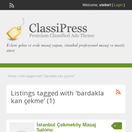
Welcome,
visitor!
[
Login
]
Evlere gelen ve evde masaj yapan, istanbul profesyonel masaj ve masöz
sitesi
Home
»
Ads tagged with "bardakla kan çekme"
Listings tagged with 'bardakla
kan çekme' (1)
İstanbul Çekmeköy Masaj
Salonu