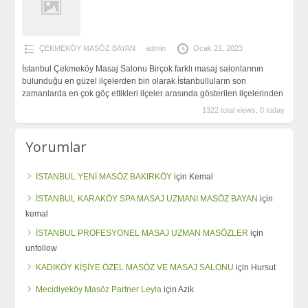
ÇEKMEKÖY MASÖZ BAYAN
admin
Ocak 21, 2023
İstanbul Çekmeköy Masaj Salonu Birçok farklı masaj salonlarının
bulunduğu en güzel ilçelerden biri olarak İstanbulluların son
zamanlarda en çok göç ettikleri ilçeler arasında gösterilen ilçelerinden
1322 total views, 0 today
Yorumlar
İSTANBUL YENİ MASÖZ BAKIRKÖY
için
Kemal
İSTANBUL KARAKÖY SPA MASAJ UZMANI MASÖZ BAYAN
için
kemal
İSTANBUL PROFESYONEL MASAJ UZMAN MASÖZLER
için
unfollow
KADIKÖY KİŞİYE ÖZEL MASÖZ VE MASAJ SALONU
için
Hursut
Mecidiyeköy Masöz Partner Leyla
için
Azik