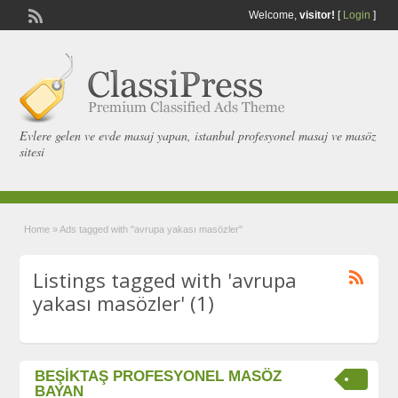
Welcome,
visitor!
[
Login
]
Evlere gelen ve evde masaj yapan, istanbul profesyonel masaj ve masöz
sitesi
Home
»
Ads tagged with "avrupa yakası masözler"
Listings tagged with 'avrupa
yakası masözler' (1)
BEŞİKTAŞ PROFESYONEL MASÖZ
BAYAN