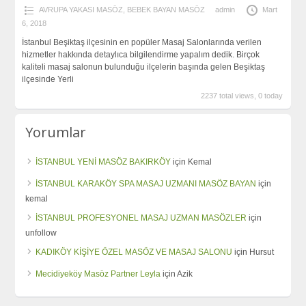
AVRUPA YAKASI MASÖZ
,
BEBEK BAYAN MASÖZ
admin
Mart
6, 2018
İstanbul Beşiktaş ilçesinin en popüler Masaj Salonlarında verilen
hizmetler hakkında detaylıca bilgilendirme yapalım dedik. Birçok
kaliteli masaj salonun bulunduğu ilçelerin başında gelen Beşiktaş
ilçesinde Yerli
2237 total views, 0 today
Yorumlar
İSTANBUL YENİ MASÖZ BAKIRKÖY
için
Kemal
İSTANBUL KARAKÖY SPA MASAJ UZMANI MASÖZ BAYAN
için
kemal
İSTANBUL PROFESYONEL MASAJ UZMAN MASÖZLER
için
unfollow
KADIKÖY KİŞİYE ÖZEL MASÖZ VE MASAJ SALONU
için
Hursut
Mecidiyeköy Masöz Partner Leyla
için
Azik