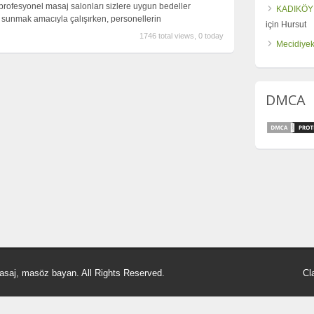
 profesyonel masaj salonları sizlere uygun bedeller
KADIKÖY
et sunmak amacıyla çalışırken, personellerin
için
Hursut
1746 total views, 0 today
Mecidiyek
DMCA
asaj, masöz bayan. All Rights Reserved.
Cl