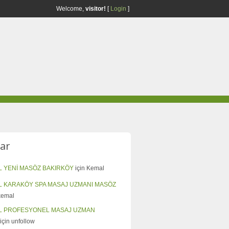
Welcome,
visitor!
[
Login
]
ar
L YENİ MASÖZ BAKIRKÖY
için
Kemal
L KARAKÖY SPA MASAJ UZMANI MASÖZ
kemal
L PROFESYONEL MASAJ UZMAN
için
unfollow