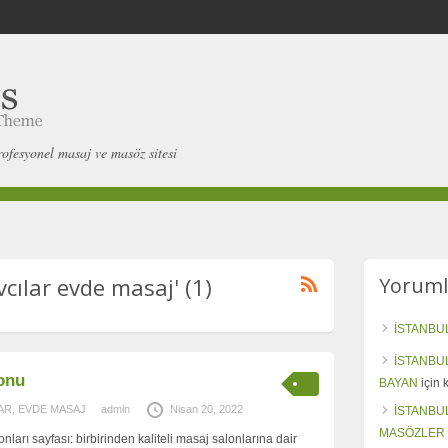
rofesyonel masaj ve masöz sitesi
vcılar evde masaj' (1)
Yoruml
İSTANBU
İSTANBU
lonu
BAYAN
için
AR
,
EVDE MASAJ
admin
Nisan 20, 2022
İSTANBU
MASÖZLER
nları sayfası: birbirinden kaliteli masaj salonlarına dair