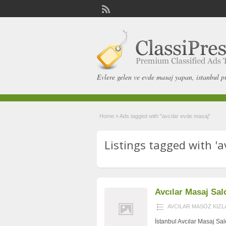
Evlere gelen ve evde masaj yapan, istanbul p
Home
»
Ads tagged with "avcılar evde masaj"
Listings tagged with 'a
Avcılar Masaj Sa
AVCILAR MASÖZ KIZL
İstanbul Avcılar Masaj Salo