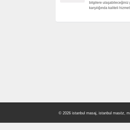
bilgilere ulaşabileceğiniz
karşılığında kaliteli hizm
© 2026 istanbul masaj, istanbul masöz, m